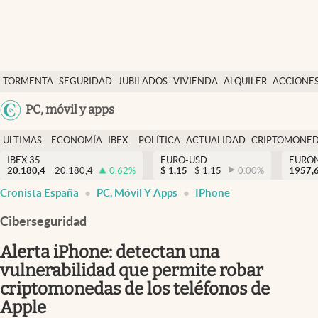
Últimas Noticias
TORMENTA
SEGURIDAD
JUBILADOS
VIVIENDA
ALQUILER
ACCIONE
Economía y finanzas
SOCIAL
Argentina
PC, móvil y apps
Política
España
Actualidad
ULTIMAS
ECONOMÍA
IBEX
POLÍTICA
ACTUALIDAD
CRIPTOMONE
México
NOTICIAS
Y
Y
IBEX 35
EURO-USD
EURO
Criptomonedas
20.180,4
20.180,4
0.62
%
$
1,15
$
1,15
0.00
%
USA
1957,
FINANZAS
EURO
Cronista España
PC, Móvil Y Apps
IPhone
Colombia
España
Uruguay
Ciberseguridad
Alerta iPhone: detectan una
vulnerabilidad que permite robar
criptomonedas de los teléfonos de
Apple