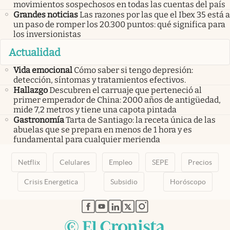
movimientos sospechosos en todas las cuentas del país
Grandes noticias
Las razones por las que el Ibex 35 está a
un paso de romper los 20.300 puntos: qué significa para
los inversionistas
Actualidad
Vida emocional
Cómo saber si tengo depresión:
detección, síntomas y tratamientos efectivos.
Hallazgo
Descubren el carruaje que perteneció al
primer emperador de China: 2000 años de antigüedad,
mide 7,2 metros y tiene una capota pintada
Gastronomía
Tarta de Santiago: la receta única de las
abuelas que se prepara en menos de 1 hora y es
fundamental para cualquier merienda
Netflix
Celulares
Empleo
SEPE
Precios
Crisis Energetica
Subsidio
Horóscopo
abre en nueva pestaña
abre en nueva pestaña
abre en nueva pestaña
abre en nueva pestaña
abre en nueva pestaña