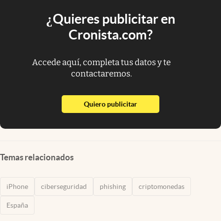
¿Quieres publicitar en
Cronista.com?
Accede aquí, completa tus datos y te
contactaremos.
abre en nueva pestaña
Quiero publicitar
Temas relacionados
iPhone
ciberseguridad
phishing
criptomonedas
España