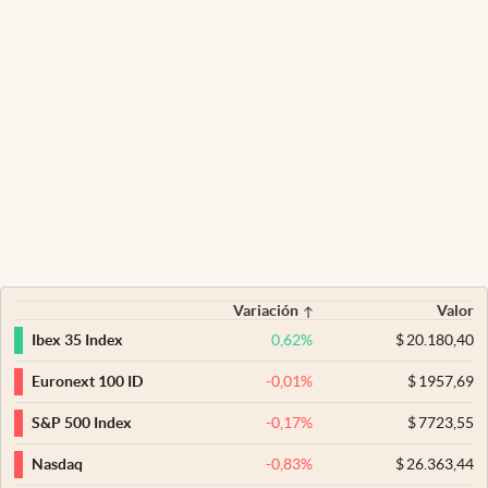
Variación
Valor
0,62
%
$
20.180,40
Ibex 35 Index
-0,01
%
$
1957,69
Euronext 100 ID
-0,17
%
$
7723,55
S&P 500 Index
-0,83
%
$
26.363,44
Nasdaq