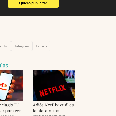
abre en nueva pestaña
Quiero publicitar
tflix
Telegram
España
ulas
 Magis TV
Adiós Netflix: cuál es
lar para ver
la plataforma