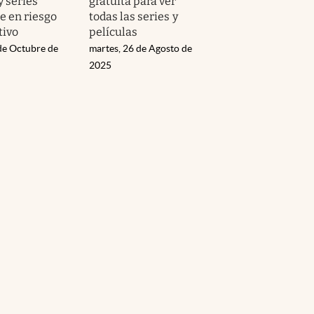
y series
gratuita para ver
e en riesgo
todas las series y
tivo
películas
 de Octubre de
martes, 26 de Agosto de
2025