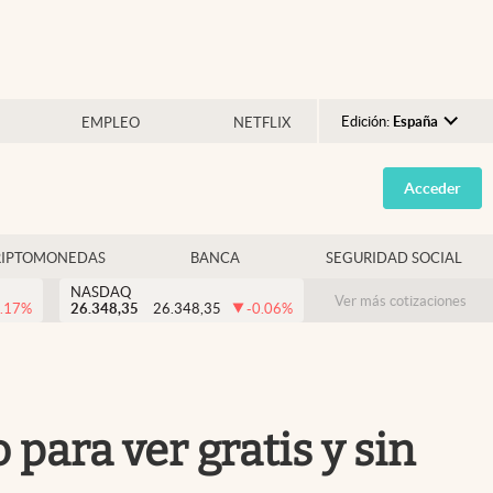
Edición:
España
EMPLEO
NETFLIX
Argentina
Acceder
España
México
RIPTOMONEDAS
BANCA
SEGURIDAD SOCIAL
USA
NASDAQ
Colombia
Ver más cotizaciones
.17
%
26.348,35
26.348,35
-0.06
%
Uruguay
 para ver gratis y sin