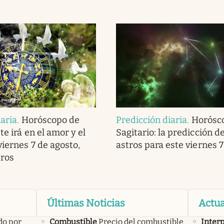
iaria
.
Horóscopo de
Predicción diaria
.
Horósc
 te irá en el amor y el
Sagitario: la predicción de
viernes 7 de agosto,
astros para este viernes 
tros
Últimas Noticias
Actua
do por
Combustible
Precio del combustible
Inter