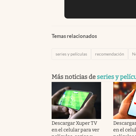
Temas relacionados
series y películas
recomendación
Ne
Más noticias de
series y pelíc
Descargar Xuper TV
Descargar
en el celular para ver
en el celu