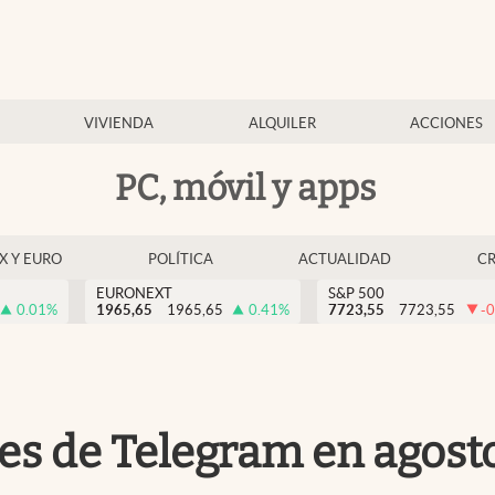
VIVIENDA
ALQUILER
ACCIONES
PC, móvil y apps
EX Y EURO
POLÍTICA
ACTUALIDAD
C
EURONEXT
S&P 500
0.01
%
1965,65
1965,65
0.41
%
7723,55
7723,55
-0
les de Telegram en agosto