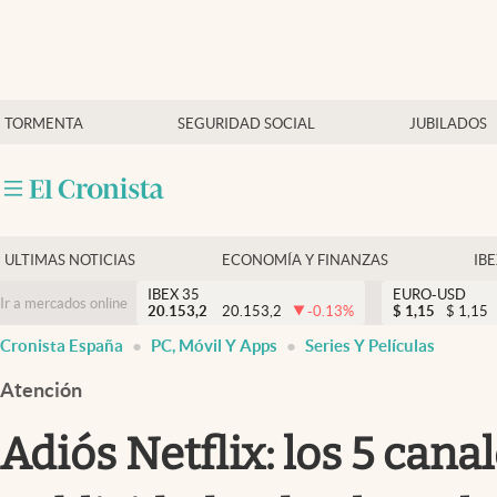
Últimas Noticias
TORMENTA
SEGURIDAD SOCIAL
JUBILADOS
Economía y finanzas
Política
Actualidad
Criptomonedas
ULTIMAS NOTICIAS
ECONOMÍA Y FINANZAS
IB
IBEX 35
EURO-USD
Ir a mercados online
20.153,2
20.153,2
-0.13
%
$
1,15
$
1,15
Cronista España
PC, Móvil Y Apps
Series Y Películas
Atención
Adiós Netflix: los 5 cana