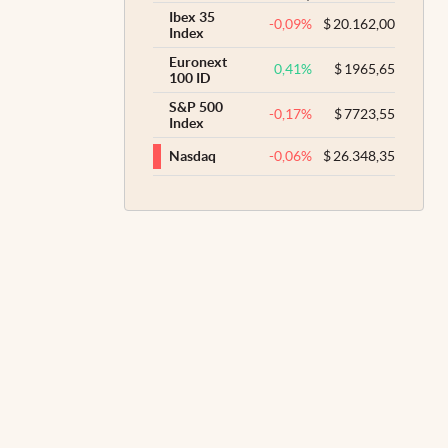
Ibex 35
-0,09
%
$
20.162,00
Index
Euronext
0,41
%
$
1965,65
100 ID
S&P 500
-0,17
%
$
7723,55
Index
-0,06
%
$
26.348,35
Nasdaq