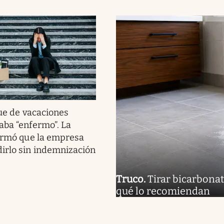
ue de vacaciones
aba “enfermo”. La
firmó que la empresa
irlo sin indemnización
Truco
.
Tirar bicarbonat
qué lo recomiendan