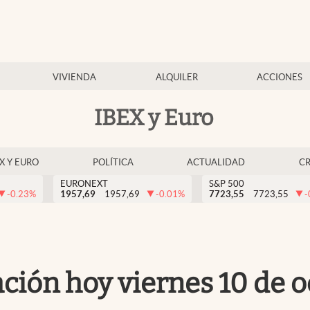
VIVIENDA
ALQUILER
ACCIONES
IBEX y Euro
EX Y EURO
POLÍTICA
ACTUALIDAD
C
EURONEXT
S&P 500
-0.23
%
1957,69
1957,69
-0.01
%
7723,55
7723,55
-
zación hoy viernes 10 de 