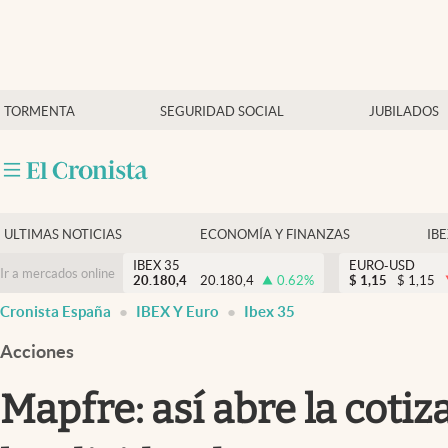
Últimas Noticias
TORMENTA
SEGURIDAD SOCIAL
JUBILADOS
Economía y finanzas
Política
Actualidad
Criptomonedas
ULTIMAS NOTICIAS
ECONOMÍA Y FINANZAS
IB
IBEX 35
EURO-USD
Ir a mercados online
20.180,4
20.180,4
0.62
%
$
1,15
$
1,15
Cronista España
IBEX Y Euro
Ibex 35
Acciones
Mapfre: así abre la coti