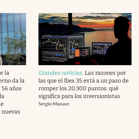
r la
Grandes noticias
.
Las razones por
erno da la
las que el Ibex 35 está a un paso de
s 56 años
romper los 20.300 puntos: qué
la
significa para los inversionistas
ue
Sergio Manaut
s nuevas