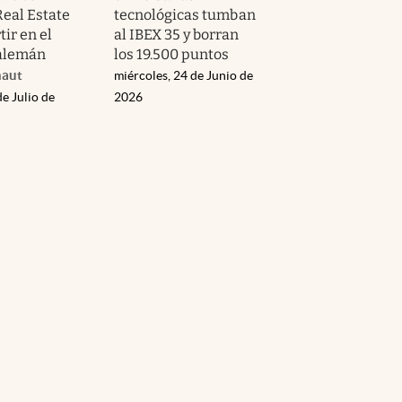
Real Estate
tecnológicas tumban
tir en el
al IBEX 35 y borran
alemán
los 19.500 puntos
naut
miércoles, 24 de Junio de
de Julio de
2026