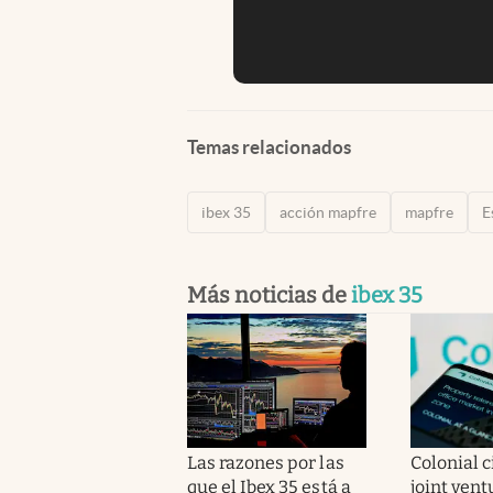
Temas relacionados
ibex 35
acción mapfre
mapfre
E
Más noticias de
ibex 35
Las razones por las
Colonial c
que el Ibex 35 está a
joint vent