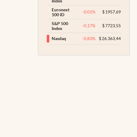
Index
Euronext
-0,01
%
$
1957,69
100 ID
S&P 500
-0,17
%
$
7723,55
Index
-0,83
%
$
26.363,44
Nasdaq