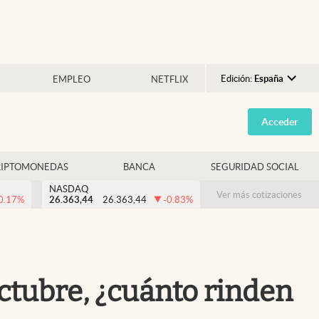
Edición:
España
EMPLEO
NETFLIX
Argentina
Acceder
España
México
RIPTOMONEDAS
BANCA
SEGURIDAD SOCIAL
USA
NASDAQ
Colombia
Ver más cotizaciones
0.17
%
26.363,44
26.363,44
-0.83
%
Uruguay
octubre, ¿cuánto rinden