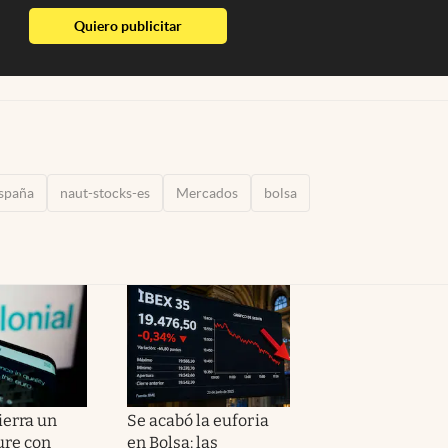
abre en nueva pestaña
Quiero publicitar
spaña
naut-stocks-es
Mercados
bolsa
ierra un
Se acabó la euforia
ure con
en Bolsa: las