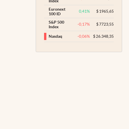
Index
Euronext
0,41
%
$
1965,65
100 ID
S&P 500
-0,17
%
$
7723,55
Index
-0,06
%
$
26.348,35
Nasdaq