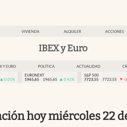
VIVIENDA
ALQUILER
ACCIONES
IBEX y Euro
EX Y EURO
POLÍTICA
ACTUALIDAD
C
EURONEXT
S&P 500
0.01
%
1965,65
1965,65
0.41
%
7723,55
7723,55
-0
zación hoy miércoles 22 d