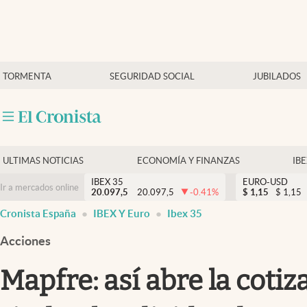
Últimas Noticias
TORMENTA
SEGURIDAD SOCIAL
JUBILADOS
Economía y finanzas
Política
Actualidad
Criptomonedas
ULTIMAS NOTICIAS
ECONOMÍA Y FINANZAS
IB
IBEX 35
EURO-USD
Ir a mercados online
20.097,5
20.097,5
-0.41
%
$
1,15
$
1,15
Cronista España
IBEX Y Euro
Ibex 35
Acciones
Mapfre: así abre la coti