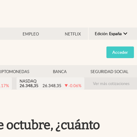
Edición:
España
EMPLEO
NETFLIX
Argentina
Acceder
España
México
RIPTOMONEDAS
BANCA
SEGURIDAD SOCIAL
USA
NASDAQ
Colombia
Ver más cotizaciones
.17
%
26.348,35
26.348,35
-0.06
%
Uruguay
e octubre, ¿cuánto