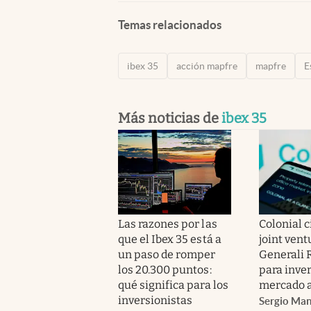
Temas relacionados
ibex 35
acción mapfre
mapfre
E
Más noticias de
ibex 35
Las razones por las
Colonial c
que el Ibex 35 está a
joint vent
un paso de romper
Generali 
los 20.300 puntos:
para inver
qué significa para los
mercado 
inversionistas
Sergio Ma