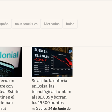
spaña
naut-stocks-es
Mercados
bolsa
ierra un
Se acabó la euforia
ure con
en Bolsa: las
Real Estate
tecnológicas tumban
tir en el
al IBEX 35 y borran
alemán
los 19.500 puntos
naut
miércoles, 24 de Junio de