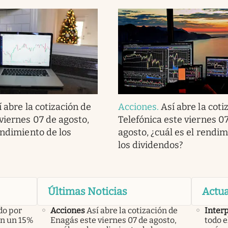
í abre la cotización de
Acciones
.
Así abre la coti
viernes 07 de agosto,
Telefónica este viernes 0
endimiento de los
agosto, ¿cuál es el rendi
los dividendos?
Últimas Noticias
Actua
do por
Acciones
Así abre la cotización de
Inter
án un 15%
Enagás este viernes 07 de agosto,
todo e