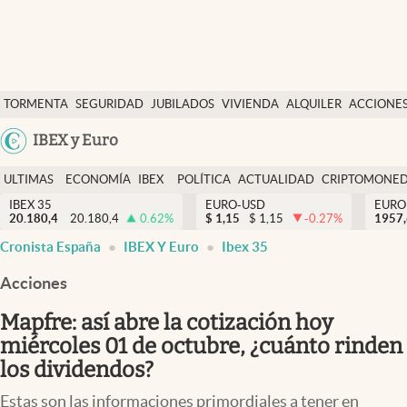
Últimas Noticias
TORMENTA
SEGURIDAD
JUBILADOS
VIVIENDA
ALQUILER
ACCIONE
Economía y finanzas
SOCIAL
Argentina
IBEX y Euro
Política
España
Actualidad
ULTIMAS
ECONOMÍA
IBEX
POLÍTICA
ACTUALIDAD
CRIPTOMONE
México
NOTICIAS
Y
Y
IBEX 35
EURO-USD
EURO
Criptomonedas
20.180,4
20.180,4
0.62
%
$
1,15
$
1,15
-0.27
%
USA
1957
FINANZAS
EURO
Cronista España
IBEX Y Euro
Ibex 35
Colombia
España
Uruguay
Acciones
Mapfre: así abre la cotización hoy
miércoles 01 de octubre, ¿cuánto rinden
los dividendos?
Estas son las informaciones primordiales a tener en