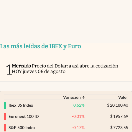
Las más leídas de IBEX y Euro
1
Mercado
Precio del Dólar: a así abre la cotización
HOY jueves 06 de agosto
Variación
Valor
0,62
%
$
20.180,40
Ibex 35 Index
-0,01
%
$
1957,69
Euronext 100 ID
-0,17
%
$
7723,55
S&P 500 Index