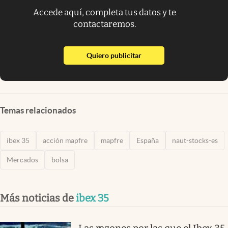
Accede aquí, completa tus datos y te
contactaremos.
abre en nueva pestaña
Quiero publicitar
Temas relacionados
ibex 35
acción mapfre
mapfre
España
naut-stocks-es
Mercados
bolsa
Más noticias de
ibex 35