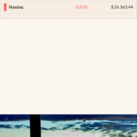
-0,83
%
$
26.363,44
Nasdaq