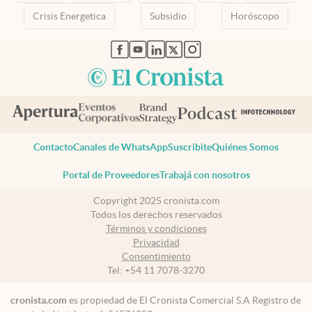
Crisis Energetica
Subsidio
Horóscopo
abre en nueva pestaña
abre en nueva pestaña
abre en nueva pestaña
abre en nueva pestaña
abre en nueva pestaña
Contacto
Canales de WhatsApp
Suscribite
Quiénes Somos
Portal de Proveedores
Trabajá con nosotros
Copyright 2025 cronista.com
Todos los derechos reservados
Términos y condiciones
Privacidad
Consentimiento
Tel:
+54 11 7078-3270
cronista.com
es propiedad de El Cronista Comercial S.A Registro de