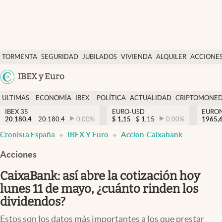
Últimas Noticias
TORMENTA
SEGURIDAD
JUBILADOS
VIVIENDA
ALQUILER
ACCIONE
Economía y finanzas
SOCIAL
Argentina
IBEX y Euro
Política
España
Actualidad
ULTIMAS
ECONOMÍA
IBEX
POLÍTICA
ACTUALIDAD
CRIPTOMONE
México
NOTICIAS
Y
Y
IBEX 35
EURO-USD
EURO
Criptomonedas
20.180,4
20.180,4
0.00
%
$
1,15
$
1,15
0.00
%
USA
1965,
FINANZAS
EURO
Cronista España
IBEX Y Euro
Accion-Caixabank
Colombia
España
Uruguay
Acciones
CaixaBank: así abre la cotización hoy
lunes 11 de mayo, ¿cuánto rinden los
dividendos?
Estos son los datos más importantes a los que prestar