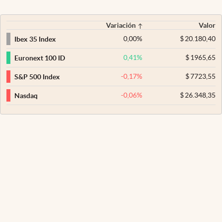
Variación
Valor
0,00
%
$
20.180,40
Ibex 35 Index
0,41
%
$
1965,65
Euronext 100 ID
-0,17
%
$
7723,55
S&P 500 Index
-0,06
%
$
26.348,35
Nasdaq