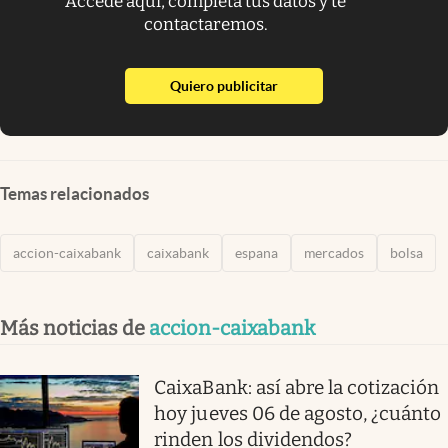
Accede aquí, completa tus datos y te
contactaremos.
abre en nueva pestaña
Quiero publicitar
Temas relacionados
accion-caixabank
caixabank
espana
mercados
bolsa
Más noticias de
accion-caixabank
CaixaBank: así abre la cotización
hoy jueves 06 de agosto, ¿cuánto
rinden los dividendos?