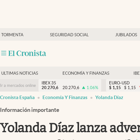
Últimas Noticias
TORMENTA
SEGURIDAD SOCIAL
JUBILADOS
Economía y finanzas
Política
Actualidad
Criptomonedas
ULTIMAS NOTICIAS
ECONOMÍA Y FINANZAS
IB
IBEX 35
EURO-USD
Ir a mercados online
20.270,6
20.270,6
1.06
%
$
1,15
$
1,15
Cronista España
Economía Y Finanzas
Yolanda Díaz
Información importante
Yolanda Díaz lanza adve