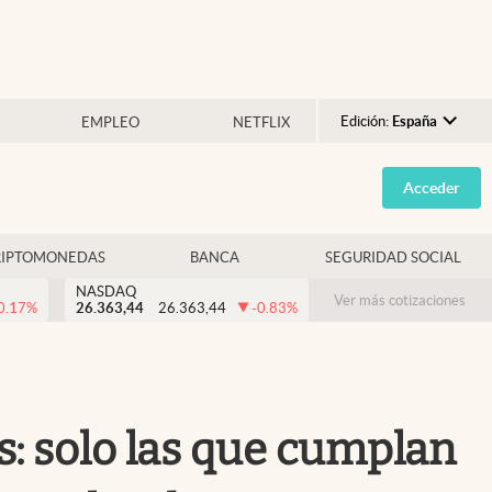
Edición:
España
EMPLEO
NETFLIX
Argentina
Acceder
España
México
RIPTOMONEDAS
BANCA
SEGURIDAD SOCIAL
USA
NASDAQ
Colombia
Ver más cotizaciones
0.17
%
26.363,44
26.363,44
-0.83
%
Uruguay
s: solo las que cumplan