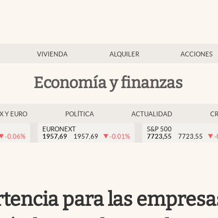
VIVIENDA
ALQUILER
ACCIONES
Economía y finanzas
EX Y EURO
POLÍTICA
ACTUALIDAD
C
EURONEXT
S&P 500
-0.06
%
1957,69
1957,69
-0.01
%
7723,55
7723,55
-
rtencia para las empresa