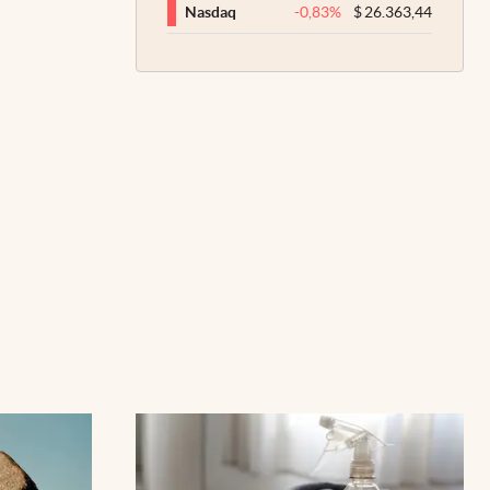
-0,83
%
$
26.363,44
Nasdaq