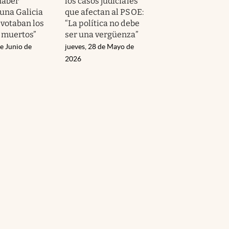
haber
los casos judiciales
 una Galicia
que afectan al PSOE:
“votaban los
“La política no debe
s muertos”
ser una vergüenza”
e Junio de
jueves, 28 de Mayo de
2026