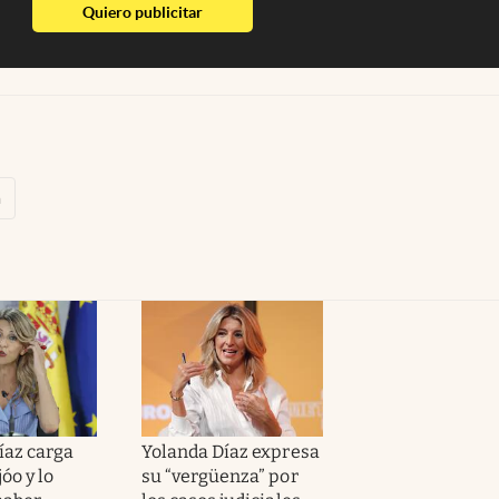
abre en nueva pestaña
Quiero publicitar
a
íaz carga
Yolanda Díaz expresa
jóo y lo
su “vergüenza” por