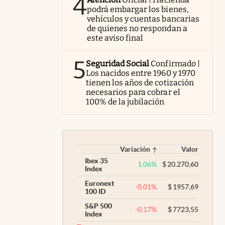
4
podrá embargar los bienes,
vehículos y cuentas bancarias
de quienes no respondan a
este aviso final
5
Seguridad Social
Confirmado |
Los nacidos entre 1960 y 1970
tienen los años de cotización
necesarios para cobrar el
100% de la jubilación
Variación
Valor
Ibex 35
1,06
%
$
20.270,60
Index
Euronext
-0,01
%
$
1957,69
100 ID
S&P 500
-0,17
%
$
7723,55
Index