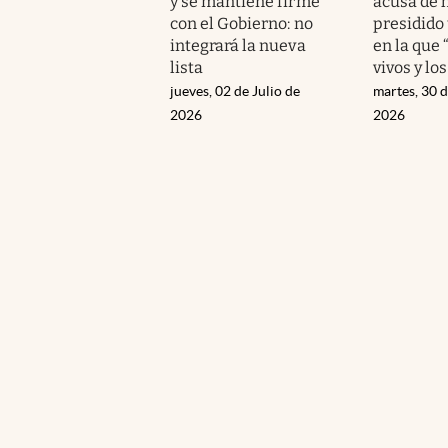
y se mantiene firme
acusa de 
con el Gobierno: no
presidido
integrará la nueva
en la que 
lista
vivos y lo
jueves, 02 de Julio de
martes, 30 d
2026
2026