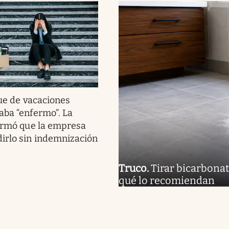
ue de vacaciones
aba “enfermo”. La
firmó que la empresa
irlo sin indemnización
Truco
.
Tirar bicarbonat
qué lo recomiendan