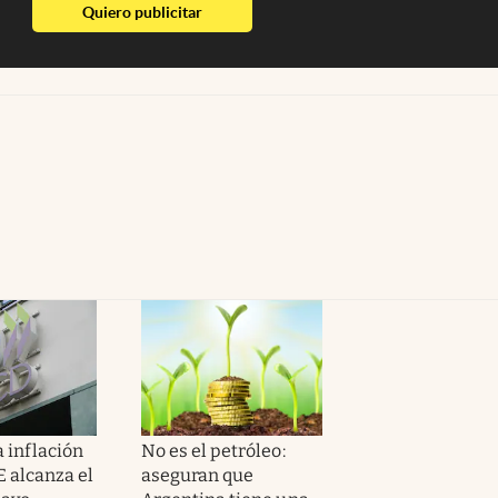
abre en nueva pestaña
Quiero publicitar
a inflación
No es el petróleo:
E alcanza el
aseguran que