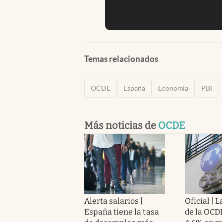
Temas relacionados
OCDE
España
Economía
PBI
Más noticias de
OCDE
Alerta salarios |
Oficial | L
España tiene la tasa
de la OCD