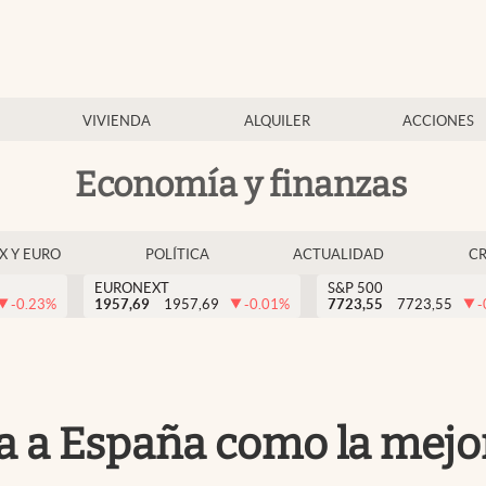
VIVIENDA
ALQUILER
ACCIONES
Economía y finanzas
EX Y EURO
POLÍTICA
ACTUALIDAD
C
EURONEXT
S&P 500
-0.23
%
1957,69
1957,69
-0.01
%
7723,55
7723,55
-
a a España como la mejo