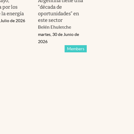
ayo,
Argentina tiene una
 por los
“década de
 la energía
oportunidades” en
este sector
 Julio de 2026
Belén Ehuletche
martes, 30 de Junio de
2026
Members