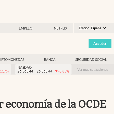
Edición:
España
EMPLEO
NETFLIX
Argentina
Acceder
España
México
RIPTOMONEDAS
BANCA
SEGURIDAD SOCIAL
USA
NASDAQ
Colombia
Ver más cotizaciones
0.17
%
26.363,44
26.363,44
-0.83
%
Uruguay
r economía de la OCDE