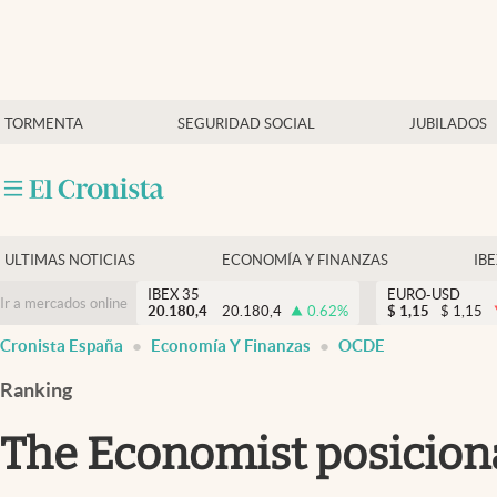
Últimas Noticias
TORMENTA
SEGURIDAD SOCIAL
JUBILADOS
Economía y finanzas
Política
Actualidad
Criptomonedas
ULTIMAS NOTICIAS
ECONOMÍA Y FINANZAS
IB
IBEX 35
EURO-USD
Ir a mercados online
20.180,4
20.180,4
0.62
%
$
1,15
$
1,15
Cronista España
Economía Y Finanzas
OCDE
Ranking
The Economist posicion