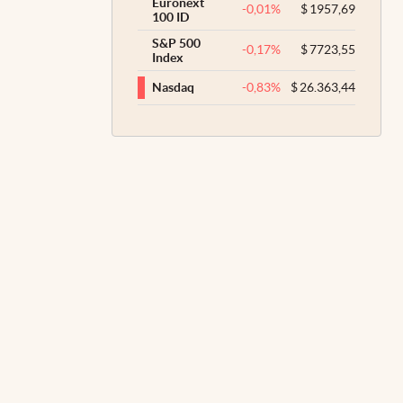
Euronext
-0,01
%
$
1957,69
100 ID
S&P 500
-0,17
%
$
7723,55
Index
-0,83
%
$
26.363,44
Nasdaq