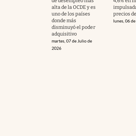
de desempleo más
4,6% en m
alta de la OCDE y es
impulsada
uno de los países
precios de
donde más
lunes, 06 de
disminuyó el poder
adquisitivo
martes, 07 de Julio de
2026