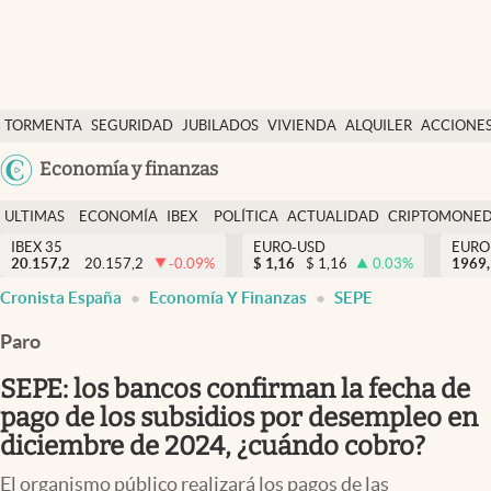
Últimas Noticias
TORMENTA
SEGURIDAD
JUBILADOS
VIVIENDA
ALQUILER
ACCIONE
Economía y finanzas
SOCIAL
Argentina
Economía y finanzas
Política
España
Actualidad
ULTIMAS
ECONOMÍA
IBEX
POLÍTICA
ACTUALIDAD
CRIPTOMONE
México
NOTICIAS
Y
Y
IBEX 35
EURO-USD
EURO
Criptomonedas
20.157,2
20.157,2
-0.09
%
$
1,16
$
1,16
0.03
%
USA
1969,
FINANZAS
EURO
Cronista España
Economía Y Finanzas
SEPE
Colombia
España
Uruguay
Paro
SEPE: los bancos confirman la fecha de
pago de los subsidios por desempleo en
diciembre de 2024, ¿cuándo cobro?
El organismo público realizará los pagos de las