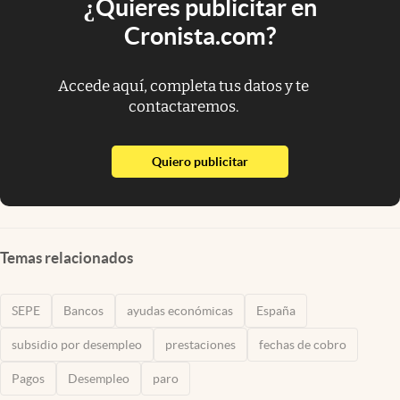
¿Quieres publicitar en
Cronista.com?
Accede aquí, completa tus datos y te
contactaremos.
abre en nueva pestaña
Quiero publicitar
Temas relacionados
SEPE
Bancos
ayudas económicas
España
subsidio por desempleo
prestaciones
fechas de cobro
Pagos
Desempleo
paro