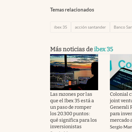
Temas relacionados
ibex 35
acción santander
Banco Sa
Más noticias de
ibex 35
Las razones por las
Colonial c
que el Ibex 35 está a
joint vent
un paso de romper
Generali 
los 20.300 puntos:
para inver
qué significa para los
mercado 
inversionistas
Sergio Ma