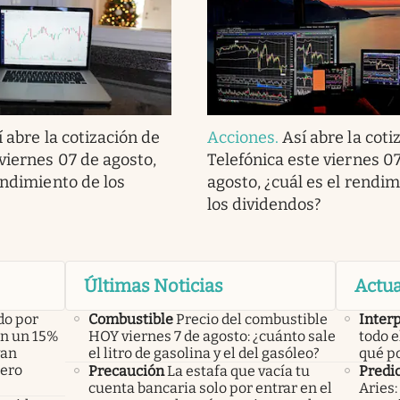
í abre la cotización de
Acciones
.
Así abre la coti
viernes 07 de agosto,
Telefónica este viernes 0
endimiento de los
agosto, ¿cuál es el rendi
los dividendos?
Últimas Noticias
Actua
do por
Combustible
Precio del combustible
Inter
án un 15%
HOY viernes 7 de agosto: ¿cuánto sale
todo e
yan
el litro de gasolina y el del gasóleo?
qué po
pero
Precaución
La estafa que vacía tu
Predic
cuenta bancaria solo por entrar en el
Aries: