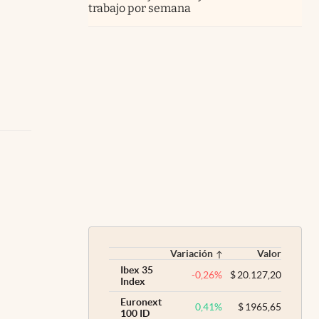
trabajo por semana
Variación
Valor
Ibex 35
-0,26
%
$
20.127,20
Index
Euronext
0,41
%
$
1965,65
100 ID