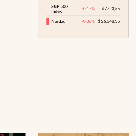
S&P 500
-0,17
%
$
7723,55
Index
-0,06
%
$
26.348,35
Nasdaq