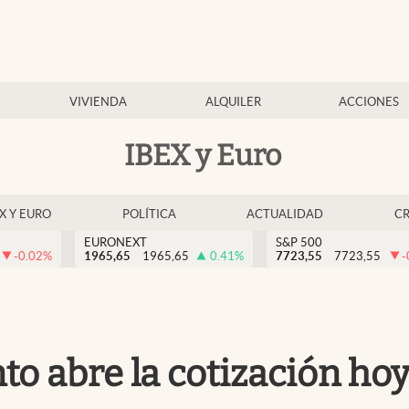
VIVIENDA
ALQUILER
ACCIONES
IBEX y Euro
EX Y EURO
POLÍTICA
ACTUALIDAD
C
EURONEXT
S&P 500
-0.02
%
1965,65
1965,65
0.41
%
7723,55
7723,55
-
o abre la cotización hoy