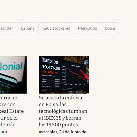
ntander
España
naut-stocks-es
Mercados
bolsa
ierra un
Se acabó la euforia
ure con
en Bolsa: las
Real Estate
tecnológicas tumban
tir en el
al IBEX 35 y borran
alemán
los 19.500 puntos
naut
miércoles, 24 de Junio de