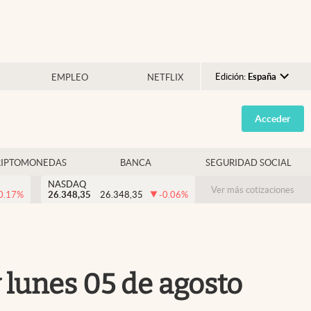
Edición:
España
EMPLEO
NETFLIX
Argentina
Acceder
España
México
RIPTOMONEDAS
BANCA
SEGURIDAD SOCIAL
USA
NASDAQ
Colombia
Ver más cotizaciones
0.17
%
26.348,35
26.348,35
-0.06
%
Uruguay
 lunes 05 de agosto