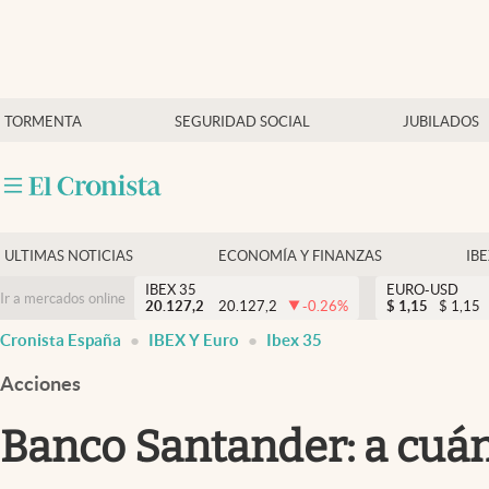
Últimas Noticias
TORMENTA
SEGURIDAD SOCIAL
JUBILADOS
Economía y finanzas
Política
Actualidad
Criptomonedas
ULTIMAS NOTICIAS
ECONOMÍA Y FINANZAS
IB
IBEX 35
EURO-USD
Ir a mercados online
20.127,2
20.127,2
-0.26
%
$
1,15
$
1,15
Cronista España
IBEX Y Euro
Ibex 35
Acciones
Banco Santander: a cuánt