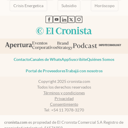
Crisis Energetica
Subsidio
Horóscopo
abre en nueva pestaña
abre en nueva pestaña
abre en nueva pestaña
abre en nueva pestaña
abre en nueva pestaña
Contacto
Canales de WhatsApp
Suscribite
Quiénes Somos
Portal de Proveedores
Trabajá con nosotros
Copyright 2025 cronista.com
Todos los derechos reservados
Términos y condiciones
Privacidad
Consentimiento
Tel:
+54 11 7078-3270
cronista.com
es propiedad de El Cronista Comercial S.A Registro de
propiedad intelectual: 56576959