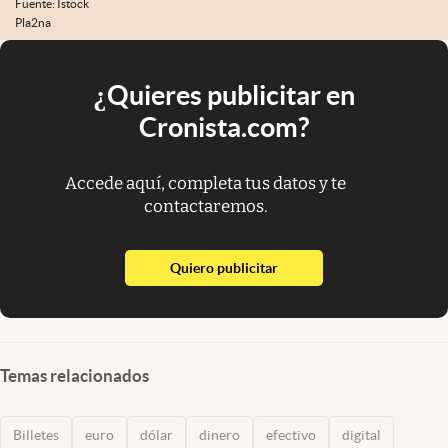
Fuente: Istock
Pla2na
¿Quieres publicitar en
Cronista.com?
Accede aquí, completa tus datos y te
contactaremos.
abre en nueva pestaña
Quiero publicitar
Temas relacionados
Billetes
euro
dólar
dinero
efectivo
digital