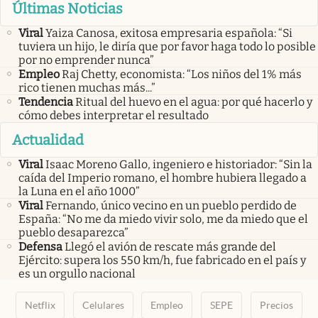
Últimas Noticias
Viral
Yaiza Canosa, exitosa empresaria española: “Si
tuviera un hijo, le diría que por favor haga todo lo posible
por no emprender nunca”
Empleo
Raj Chetty, economista: “Los niños del 1% más
rico tienen muchas más...”
Tendencia
Ritual del huevo en el agua: por qué hacerlo y
cómo debes interpretar el resultado
Actualidad
Viral
Isaac Moreno Gallo, ingeniero e historiador: “Sin la
caída del Imperio romano, el hombre hubiera llegado a
la Luna en el año 1000”
Viral
Fernando, único vecino en un pueblo perdido de
España: “No me da miedo vivir solo, me da miedo que el
pueblo desaparezca”
Defensa
Llegó el avión de rescate más grande del
Ejército: supera los 550 km/h, fue fabricado en el país y
es un orgullo nacional
Netflix
Celulares
Empleo
SEPE
Precios