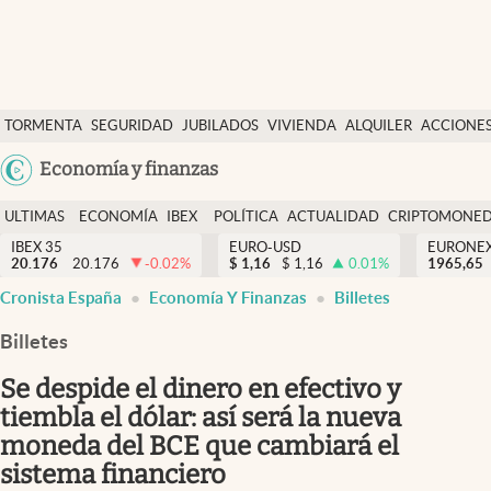
Últimas Noticias
TORMENTA
SEGURIDAD
JUBILADOS
VIVIENDA
ALQUILER
ACCIONE
Economía y finanzas
SOCIAL
Argentina
Economía y finanzas
Política
España
Actualidad
ULTIMAS
ECONOMÍA
IBEX
POLÍTICA
ACTUALIDAD
CRIPTOMONE
México
NOTICIAS
Y
Y
IBEX 35
EURO-USD
EURONE
Criptomonedas
20.176
20.176
-0.02
%
$
1,16
$
1,16
0.01
%
USA
1965,65
FINANZAS
EURO
Cronista España
Economía Y Finanzas
Billetes
Colombia
España
Uruguay
Billetes
Se despide el dinero en efectivo y
tiembla el dólar: así será la nueva
moneda del BCE que cambiará el
sistema financiero