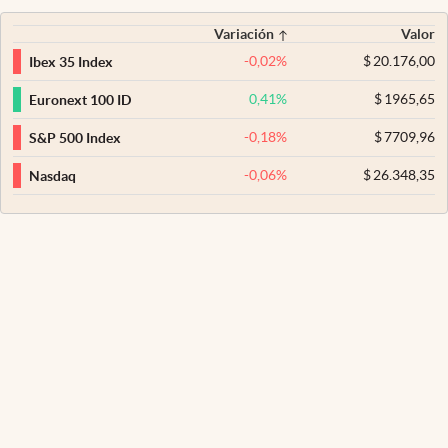
Variación
Valor
-0,02
%
$
20.176,00
Ibex 35 Index
0,41
%
$
1965,65
Euronext 100 ID
-0,18
%
$
7709,96
S&P 500 Index
-0,06
%
$
26.348,35
Nasdaq