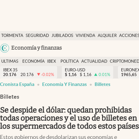
Últimas Noticias
TORMENTA
SEGURIDAD
JUBILADOS
VIVIENDA
ALQUILER
ACCIONE
Economía y finanzas
SOCIAL
Argentina
Economía y finanzas
Política
España
Actualidad
ULTIMAS
ECONOMÍA
IBEX
POLÍTICA
ACTUALIDAD
CRIPTOMONE
México
NOTICIAS
Y
Y
IBEX 35
EURO-USD
EURONE
Criptomonedas
20.176
20.176
-0.02
%
$
1,16
$
1,16
0.01
%
USA
1965,65
FINANZAS
EURO
Cronista España
Economía Y Finanzas
Billetes
Colombia
España
Uruguay
Billetes
Se despide el dólar: quedan prohibidas
todas operaciones y el uso de billetes en
los supermercados de todos estos países
Estos gobiernos de desdolarizan sus economías e