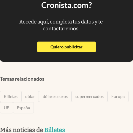
Cronista.com?
Accede aquí, completa tus datos y te
contactaremos.
abre en nueva pestaña
Quiero publicitar
Temas relacionados
Billetes
dólar
dólares euros
supermercados
Europa
UE
España
Más noticias de
Billetes