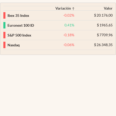
Variación
Valor
-0,02
%
$
20.176,00
Ibex 35 Index
0,41
%
$
1965,65
Euronext 100 ID
-0,18
%
$
7709,96
S&P 500 Index
-0,06
%
$
26.348,35
Nasdaq