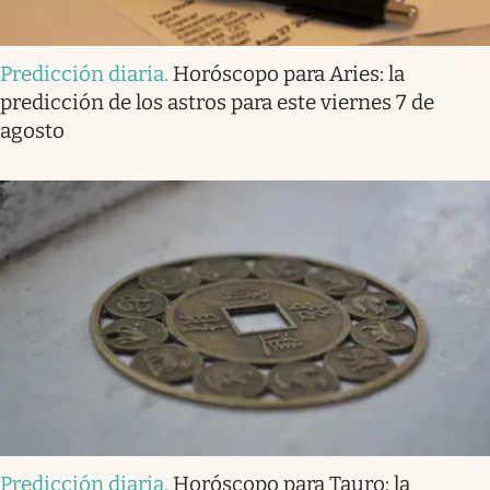
Predicción diaria
.
Horóscopo para Aries: la
predicción de los astros para este viernes 7 de
agosto
Predicción diaria
.
Horóscopo para Tauro: la