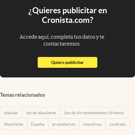
¿Quieres publicitar en
Cronista.com?
Accede aquí, completa tus datos y te
contactaremos.
abre en nueva pestaña
Quiero publicitar
Temas relacionados
alquiler
ley de alquileres
Ley de Arrendamientos Urbanos
Alquileres
España
propietarios
inquilinos
contrato