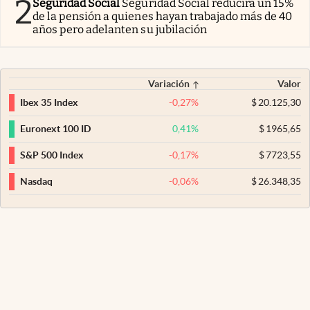
2
Seguridad Social
Seguridad Social reducirá un 15%
de la pensión a quienes hayan trabajado más de 40
años pero adelanten su jubilación
Variación
Valor
-0,27
%
$
20.125,30
Ibex 35 Index
0,41
%
$
1965,65
Euronext 100 ID
-0,17
%
$
7723,55
S&P 500 Index
-0,06
%
$
26.348,35
Nasdaq