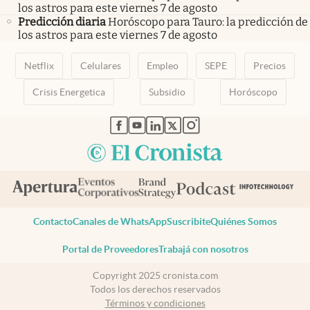
los astros para este viernes 7 de agosto
Predicción diaria
Horóscopo para Tauro: la predicción de
los astros para este viernes 7 de agosto
Netflix
Celulares
Empleo
SEPE
Precios
Crisis Energetica
Subsidio
Horóscopo
abre en nueva pestaña
abre en nueva pestaña
abre en nueva pestaña
abre en nueva pestaña
abre en nueva pestaña
Contacto
Canales de WhatsApp
Suscribite
Quiénes Somos
Portal de Proveedores
Trabajá con nosotros
Copyright 2025 cronista.com
Todos los derechos reservados
Términos y condiciones