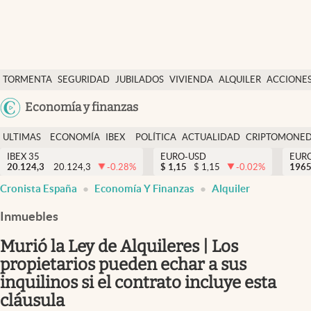
Últimas Noticias
TORMENTA
SEGURIDAD
JUBILADOS
VIVIENDA
ALQUILER
ACCIONE
Economía y finanzas
SOCIAL
Argentina
Economía y finanzas
Política
España
Actualidad
ULTIMAS
ECONOMÍA
IBEX
POLÍTICA
ACTUALIDAD
CRIPTOMONE
México
NOTICIAS
Y
Y
IBEX 35
EURO-USD
EUR
Criptomonedas
20.124,3
20.124,3
-0.28
%
$
1,15
$
1,15
-0.02
%
USA
1965
FINANZAS
EURO
Cronista España
Economía Y Finanzas
Alquiler
Colombia
España
Uruguay
Inmuebles
Murió la Ley de Alquileres | Los
propietarios pueden echar a sus
inquilinos si el contrato incluye esta
cláusula