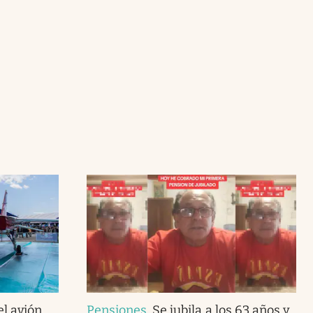
el avión
Pensiones
.
Se jubila a los 63 años y