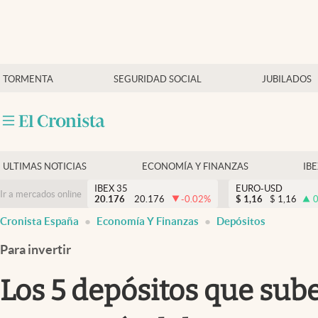
Últimas Noticias
TORMENTA
SEGURIDAD SOCIAL
JUBILADOS
Economía y finanzas
Política
Actualidad
Criptomonedas
ULTIMAS NOTICIAS
ECONOMÍA Y FINANZAS
IB
IBEX 35
EURO-USD
Ir a mercados online
20.176
20.176
-0.02
%
$
1,16
$
1,16
0
Cronista España
Economía Y Finanzas
Depósitos
Para invertir
Los 5 depósitos que suben