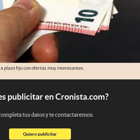
a plazo fijo con ofertas muy interesantes.
s publicitar en Cronista.com?
completa tus datos y te contactaremos.
abre en nueva pestaña
Quiero publicitar