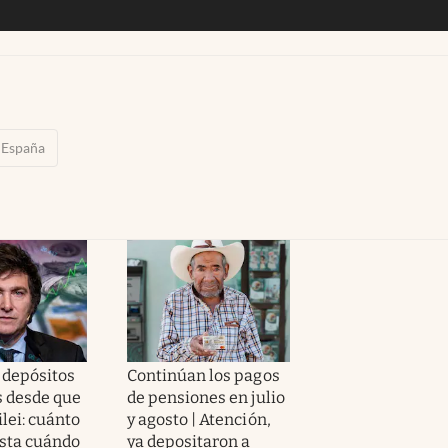
España
 depósitos
Continúan los pagos
s desde que
de pensiones en julio
lei: cuánto
y agosto | Atención,
asta cuándo
ya depositaron a