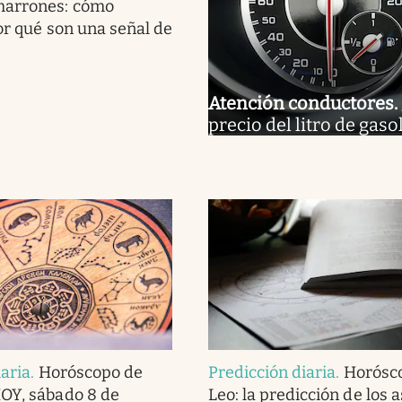
marrones: cómo
por qué son una señal de
Atención conductores
.
precio del litro de gaso
iaria
.
Horóscopo de
Predicción diaria
.
Horósc
OY, sábado 8 de
Leo: la predicción de los 