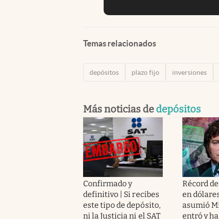
Temas relacionados
depósitos
plazo fijo
inversiones
Más noticias de
depósitos
Confirmado y
Récord de
definitivo | Si recibes
en dólare
este tipo de depósito,
asumió Mi
ni la Justicia ni el SAT
entró y h