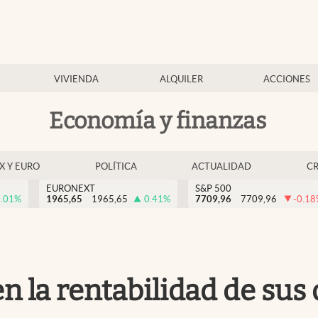
VIVIENDA
ALQUILER
ACCIONES
Economía y finanzas
EX Y EURO
POLÍTICA
ACTUALIDAD
C
EURONEXT
S&P 500
.01
%
1965,65
1965,65
0.41
%
7709,96
7709,96
-0.18
 la rentabilidad de sus d