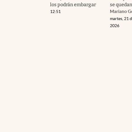
los podrán embargar
se queda
Mariano G
12:51
martes, 21 d
2026