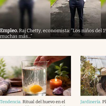
Empleo
.
Raj Chetty, economista: “Los niños del 
muchas más...”
Tendencia
.
Ritual del huevo en el
Jardinería
.
P