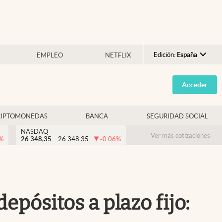
Edición:
España
EMPLEO
NETFLIX
Argentina
Acceder
España
México
RIPTOMONEDAS
BANCA
SEGURIDAD SOCIAL
USA
NASDAQ
Colombia
Ver más cotizaciones
%
26.348,35
26.348,35
-0.06
%
Uruguay
epósitos a plazo fijo: