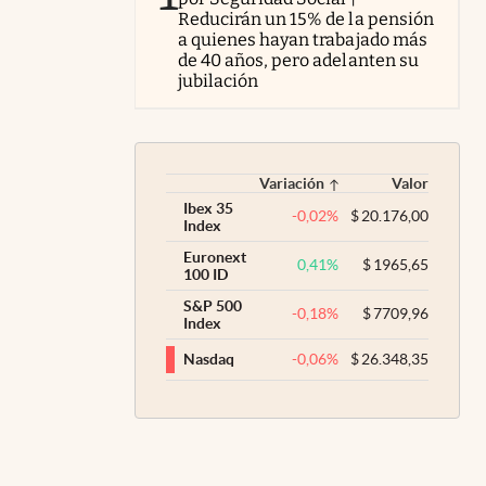
Reducirán un 15% de la pensión
a quienes hayan trabajado más
de 40 años, pero adelanten su
jubilación
Variación
Valor
Ibex 35
-0,02
%
$
20.176,00
Index
Euronext
0,41
%
$
1965,65
100 ID
S&P 500
-0,18
%
$
7709,96
Index
-0,06
%
$
26.348,35
Nasdaq