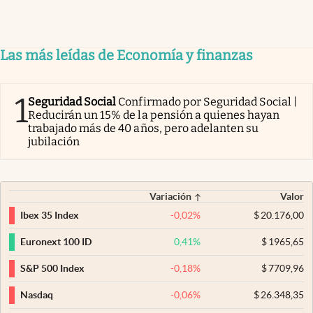
Las más leídas de Economía y finanzas
1
Seguridad Social
Confirmado por Seguridad Social |
Reducirán un 15% de la pensión a quienes hayan
trabajado más de 40 años, pero adelanten su
jubilación
Variación
Valor
-0,02
%
$
20.176,00
Ibex 35 Index
0,41
%
$
1965,65
Euronext 100 ID
-0,18
%
$
7709,96
S&P 500 Index
-0,06
%
$
26.348,35
Nasdaq