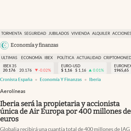
Últimas Noticias
TORMENTA
SEGURIDAD
JUBILADOS
VIVIENDA
ALQUILER
ACCIONE
Economía y finanzas
SOCIAL
Argentina
Economía y finanzas
Política
España
Actualidad
ULTIMAS
ECONOMÍA
IBEX
POLÍTICA
ACTUALIDAD
CRIPTOMONE
México
NOTICIAS
Y
Y
IBEX 35
EURO-USD
EURONE
Criptomonedas
20.176
20.176
-0.02
%
$
1,16
$
1,16
0.01
%
USA
1965,65
FINANZAS
EURO
Cronista España
Economía Y Finanzas
Iberia
Colombia
España
Uruguay
Aerolíneas
Iberia será la propietaria y accionista
única de Air Europa por 400 millones de
euros
Globalia recibirá una cuantía total de 400 millones de IAG