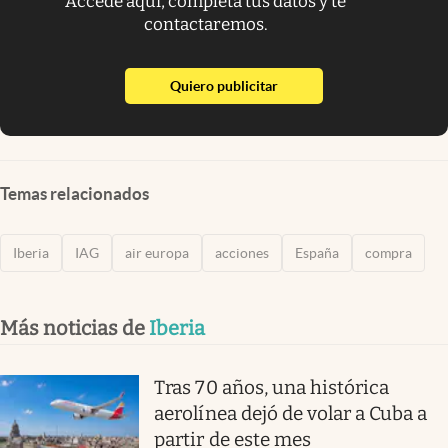
Accede aquí, completa tus datos y te
contactaremos.
abre en nueva pestaña
Quiero publicitar
Temas relacionados
Iberia
IAG
air europa
acciones
España
compra
Más noticias de
Iberia
Tras 70 años, una histórica
aerolínea dejó de volar a Cuba a
partir de este mes