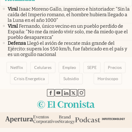
Viral
Isaac Moreno Gallo, ingeniero e historiador: “Sin la
caída del Imperio romano, el hombre hubiera llegado a
la Luna en el año 1000”
Viral
Fernando, único vecino en un pueblo perdido de
España: “No me da miedo vivir solo, me da miedo que el
pueblo desaparezca”
Defensa
Llegó el avión de rescate más grande del
Ejército: supera los 550 km/h, fue fabricado en el país y
es un orgullo nacional
Netflix
Celulares
Empleo
SEPE
Precios
Crisis Energetica
Subsidio
Horóscopo
abre en nueva pestaña
abre en nueva pestaña
abre en nueva pestaña
abre en nueva pestaña
abre en nueva pestaña