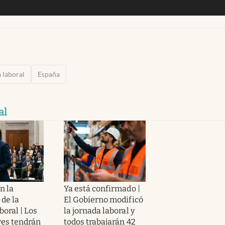
 laboral
España
al
n la
Ya está confirmado |
 de la
El Gobierno modificó
boral | Los
la jornada laboral y
res tendrán
todos trabajarán 42