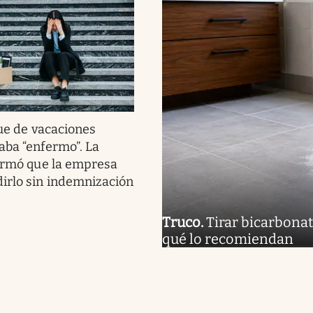
ue de vacaciones
aba “enfermo”. La
firmó que la empresa
irlo sin indemnización
Truco
.
Tirar bicarbonat
qué lo recomiendan