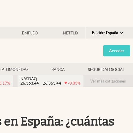
Edición:
España
EMPLEO
NETFLIX
Argentina
Acceder
España
México
RIPTOMONEDAS
BANCA
SEGURIDAD SOCIAL
USA
NASDAQ
Colombia
Ver más cotizaciones
0.17
%
26.363,44
26.363,44
-0.83
%
Uruguay
s en España: ¿cuántas