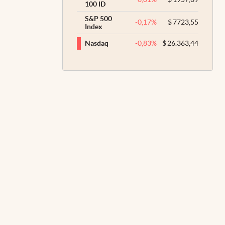
100 ID
S&P 500
-0,17
%
$
7723,55
Index
-0,83
%
$
26.363,44
Nasdaq