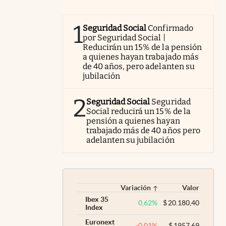
1
Seguridad Social
Confirmado
por Seguridad Social |
Reducirán un 15% de la pensión
a quienes hayan trabajado más
de 40 años, pero adelanten su
jubilación
2
Seguridad Social
Seguridad
Social reducirá un 15% de la
pensión a quienes hayan
trabajado más de 40 años pero
adelanten su jubilación
Variación
Valor
Ibex 35
0,62
%
$
20.180,40
Index
Euronext
-0,01
%
$
1957,69