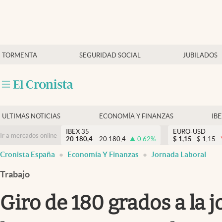
Últimas Noticias
TORMENTA
SEGURIDAD SOCIAL
JUBILADOS
Economía y finanzas
Política
Actualidad
Criptomonedas
ULTIMAS NOTICIAS
ECONOMÍA Y FINANZAS
IB
IBEX 35
EURO-USD
Ir a mercados online
20.180,4
20.180,4
0.62
%
$
1,15
$
1,15
Cronista España
Economía Y Finanzas
Jornada Laboral
Trabajo
Giro de 180 grados a la 