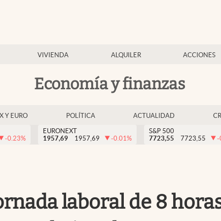
VIVIENDA
ALQUILER
ACCIONES
Economía y finanzas
EX Y EURO
POLÍTICA
ACTUALIDAD
C
EURONEXT
S&P 500
-0.23
%
1957,69
1957,69
-0.01
%
7723,55
7723,55
-
jornada laboral de 8 hora