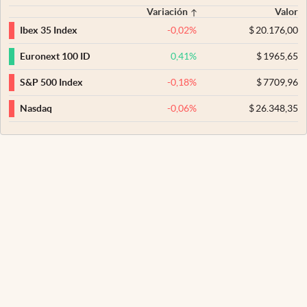
Variación
Valor
-0,02
%
$
20.176,00
Ibex 35 Index
0,41
%
$
1965,65
Euronext 100 ID
-0,18
%
$
7709,96
S&P 500 Index
-0,06
%
$
26.348,35
Nasdaq