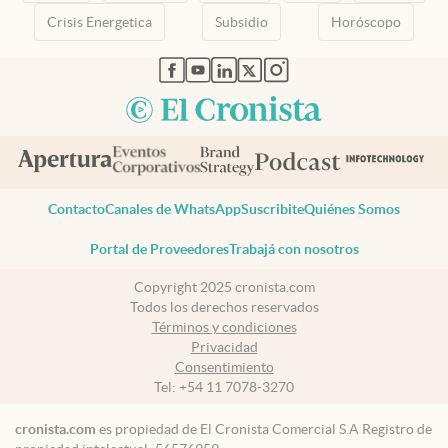
Crisis Energetica
Subsidio
Horóscopo
abre en nueva pestaña
abre en nueva pestaña
abre en nueva pestaña
abre en nueva pestaña
abre en nueva pestaña
Contacto
Canales de WhatsApp
Suscribite
Quiénes Somos
Portal de Proveedores
Trabajá con nosotros
Copyright 2025 cronista.com
Todos los derechos reservados
Términos y condiciones
Privacidad
Consentimiento
Tel:
+54 11 7078-3270
cronista.com
es propiedad de El Cronista Comercial S.A Registro de