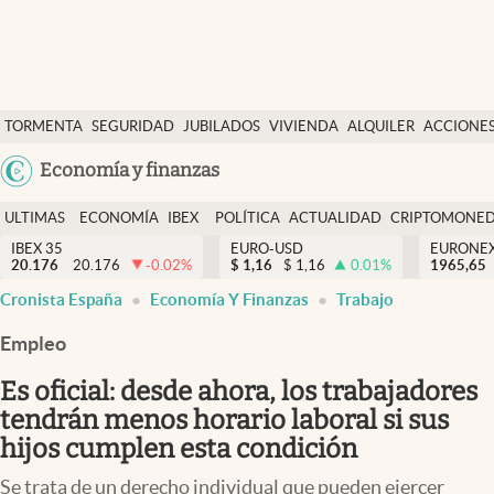
Últimas Noticias
TORMENTA
SEGURIDAD
JUBILADOS
VIVIENDA
ALQUILER
ACCIONE
Economía y finanzas
SOCIAL
Argentina
Economía y finanzas
Política
España
Actualidad
ULTIMAS
ECONOMÍA
IBEX
POLÍTICA
ACTUALIDAD
CRIPTOMONE
México
NOTICIAS
Y
Y
IBEX 35
EURO-USD
EURONE
Criptomonedas
20.176
20.176
-0.02
%
$
1,16
$
1,16
0.01
%
USA
1965,65
FINANZAS
EURO
Cronista España
Economía Y Finanzas
Trabajo
Colombia
España
Uruguay
Empleo
Es oficial: desde ahora, los trabajadores
tendrán menos horario laboral si sus
hijos cumplen esta condición
Se trata de un derecho individual que pueden ejercer