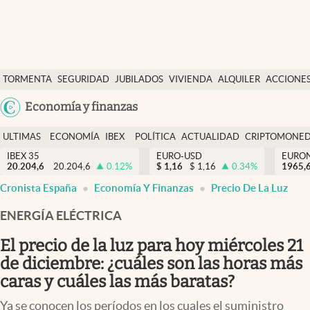
Últimas Noticias
TORMENTA
SEGURIDAD
JUBILADOS
VIVIENDA
ALQUILER
ACCIONE
Economía y finanzas
SOCIAL
Argentina
Economía y finanzas
Política
España
Actualidad
ULTIMAS
ECONOMÍA
IBEX
POLÍTICA
ACTUALIDAD
CRIPTOMONE
México
NOTICIAS
Y
Y
IBEX 35
EURO-USD
EURO
Criptomonedas
20.204,6
20.204,6
0.12
%
$
1,16
$
1,16
0.34
%
USA
1965,
FINANZAS
EURO
Cronista España
Economía Y Finanzas
Precio De La Luz
Colombia
España
Uruguay
ENERGÍA ELÉCTRICA
El precio de la luz para hoy miércoles 21
de diciembre: ¿cuáles son las horas más
caras y cuáles las más baratas?
Ya se conocen los períodos en los cuales el suministro