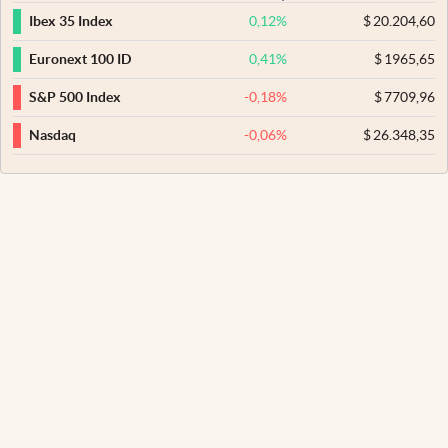
0,12
%
$
20.204,60
Ibex 35 Index
0,41
%
$
1965,65
Euronext 100 ID
-0,18
%
$
7709,96
S&P 500 Index
-0,06
%
$
26.348,35
Nasdaq