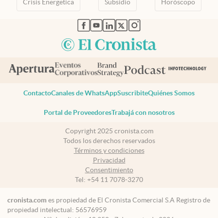
Crisis Energetica
Subsidio
Horóscopo
abre en nueva pestaña
abre en nueva pestaña
abre en nueva pestaña
abre en nueva pestaña
abre en nueva pestaña
Contacto
Canales de WhatsApp
Suscribite
Quiénes Somos
Portal de Proveedores
Trabajá con nosotros
Copyright 2025 cronista.com
Todos los derechos reservados
Términos y condiciones
Privacidad
Consentimiento
Tel:
+54 11 7078-3270
cronista.com
es propiedad de El Cronista Comercial S.A Registro de
propiedad intelectual: 56576959