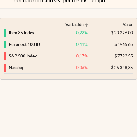
contrato firmado sea por menos tiempo
Variación
Valor
0,23
%
$
20.226,00
Ibex 35 Index
0,41
%
$
1965,65
Euronext 100 ID
-0,17
%
$
7723,55
S&P 500 Index
-0,06
%
$
26.348,35
Nasdaq