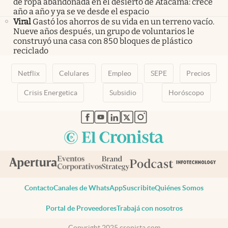
de ropa abandonada en el desierto de Atacama: crece
año a año y ya se ve desde el espacio
Viral
Gastó los ahorros de su vida en un terreno vacío.
Nueve años después, un grupo de voluntarios le
construyó una casa con 850 bloques de plástico
reciclado
Netflix
Celulares
Empleo
SEPE
Precios
Crisis Energetica
Subsidio
Horóscopo
abre en nueva pestaña
abre en nueva pestaña
abre en nueva pestaña
abre en nueva pestaña
abre en nueva pestaña
Contacto
Canales de WhatsApp
Suscribite
Quiénes Somos
Portal de Proveedores
Trabajá con nosotros
Copyright 2025 cronista.com