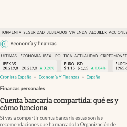
Últimas Noticias
TORMENTA
SEGURIDAD
JUBILADOS
VIVIENDA
ALQUILER
ACCIONE
Economía y finanzas
SOCIAL
Argentina
Economía y finanzas
Política
España
Actualidad
ULTIMAS
ECONOMÍA
IBEX
POLÍTICA
ACTUALIDAD
CRIPTOMONE
México
NOTICIAS
Y
Y
IBEX 35
EURO-USD
EURO
Criptomonedas
20.219,8
20.219,8
0.20
%
$
1,15
$
1,15
0.04
%
USA
1965,
FINANZAS
EURO
Cronista España
Economía Y Finanzas
España
Colombia
España
Uruguay
Finanzas personales
Cuenta bancaria compartida: qué es y
cómo funciona
Si vas a compartir cuenta bancaria estas son las
recomendaciones que ha marcado la Organización de