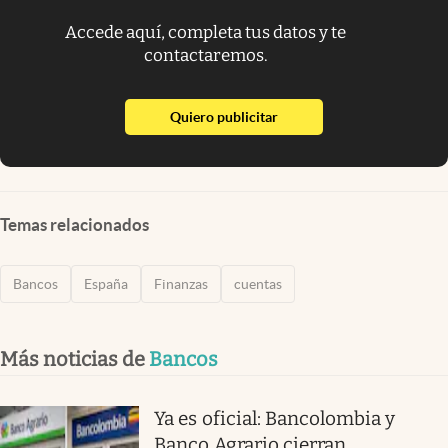
Accede aquí, completa tus datos y te
contactaremos.
abre en nueva pestaña
Quiero publicitar
Temas relacionados
Bancos
España
Finanzas
cuentas
Más noticias de
Bancos
Ya es oficial: Bancolombia y
Banco Agrario cierran