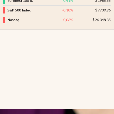
0,41
%
$
1965,65
Euronext 100 ID
-0,18
%
$
7709,96
S&P 500 Index
-0,06
%
$
26.348,35
Nasdaq