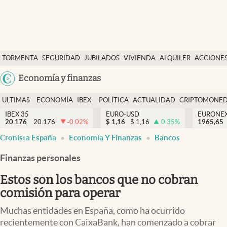
Últimas Noticias
TORMENTA
SEGURIDAD
JUBILADOS
VIVIENDA
ALQUILER
ACCIONE
Economía y finanzas
SOCIAL
Argentina
Economía y finanzas
Política
España
Actualidad
ULTIMAS
ECONOMÍA
IBEX
POLÍTICA
ACTUALIDAD
CRIPTOMONE
México
NOTICIAS
Y
Y
IBEX 35
EURO-USD
EURONE
Criptomonedas
20.176
20.176
-0.02
%
$
1,16
$
1,16
0.35
%
USA
1965,65
FINANZAS
EURO
Cronista España
Economía Y Finanzas
Bancos
Colombia
España
Uruguay
Finanzas personales
Estos son los bancos que no cobran
comisión para operar
Muchas entidades en España, como ha ocurrido
recientemente con CaixaBank, han comenzado a cobrar