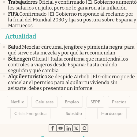
Trabajadores
Oficial y confirmado | El Gobierno aumentó
los salarios en julio, pero no le ganaron a la inflación
FIFA
Confirmado | El Gobierno responde al reclamo por
la final del Mundial 2030 y fija su postura sobre España y
Marruecos
Actualidad
Salud
Mezclar cúrcuma, jengibre y pimienta negra: para
qué sirve esta mezcla y por qué la recomiendan
Schengen
Oficial | Italia confirma que mantendrá los
controles a viajeros desde España: hasta cuándo
seguirán y qué cambia
Alquiler turístico
Se despide Airbnb | El Gobierno puede
cancelar el permiso para alquilar tu vivienda sin
avisarte: debes presentar un informe
Netflix
Celulares
Empleo
SEPE
Precios
Crisis Energetica
Subsidio
Horóscopo
abre en nueva pestaña
abre en nueva pestaña
abre en nueva pestaña
abre en nueva pestaña
abre en nueva pestaña