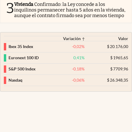
3
Vivienda
Confirmado: la Ley concede a los
inquilinos permanecer hasta 5 años en la vivienda,
aunque el contrato firmado sea por menos tiempo
Variación
Valor
-0,02
%
$
20.176,00
Ibex 35 Index
0,41
%
$
1965,65
Euronext 100 ID
-0,18
%
$
7709,96
S&P 500 Index
-0,06
%
$
26.348,35
Nasdaq