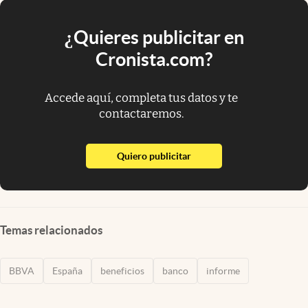
¿Quieres publicitar en
Cronista.com?
Accede aquí, completa tus datos y te
contactaremos.
abre en nueva pestaña
Quiero publicitar
Temas relacionados
BBVA
España
beneficios
banco
informe