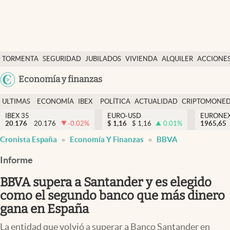
Últimas Noticias
TORMENTA
SEGURIDAD
JUBILADOS
VIVIENDA
ALQUILER
ACCIONE
Economía y finanzas
SOCIAL
Argentina
Economía y finanzas
Política
España
Actualidad
ULTIMAS
ECONOMÍA
IBEX
POLÍTICA
ACTUALIDAD
CRIPTOMONE
México
NOTICIAS
Y
Y
IBEX 35
EURO-USD
EURONE
Criptomonedas
20.176
20.176
-0.02
%
$
1,16
$
1,16
0.01
%
USA
1965,65
FINANZAS
EURO
Cronista España
Economía Y Finanzas
BBVA
Colombia
España
Uruguay
Informe
BBVA supera a Santander y es elegido
como el segundo banco que más dinero
gana en España
La entidad que volvió a superar a Banco Santander en