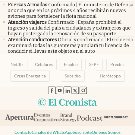
Fuerzas Armadas
Confirmado | El ministerio de Defensa
anuncia que en los próximos 4 años recibirán nuevos
aviones para fortalecer la flota nacional
Atención viajeros
Confirmado | España prohibirá el
ingreso y salida del país a ciudadanos y extranjeros que
hayan postergado la renovación de su pasaporte
Atención conductores
Oficial y confirmado | El Gobierno
examinará todas las guanteras y anulará tu licencia de
conducir si llevas este objeto en el auto
Netflix
Celulares
Empleo
SEPE
Precios
Crisis Energetica
Subsidio
Horóscopo
abre en nueva pestaña
abre en nueva pestaña
abre en nueva pestaña
abre en nueva pestaña
abre en nueva pestaña
Contacto
Canales de WhatsApp
Suscribite
Quiénes Somos