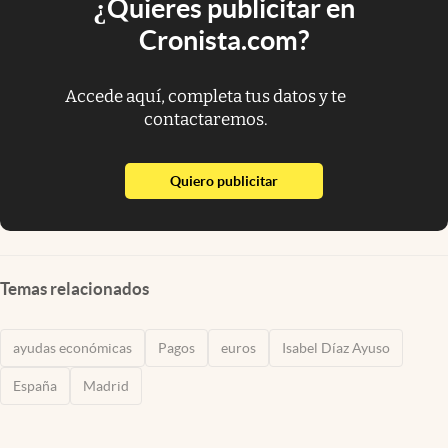
¿Quieres publicitar en
Cronista.com?
Accede aquí, completa tus datos y te
contactaremos.
abre en nueva pestaña
Quiero publicitar
Temas relacionados
ayudas económicas
Pagos
euros
Isabel Díaz Ayuso
España
Madrid