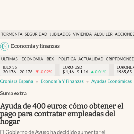
Últimas Noticias
TORMENTA
SEGURIDAD
JUBILADOS
VIVIENDA
ALQUILER
ACCIONE
Economía y finanzas
SOCIAL
Argentina
Economía y finanzas
Política
España
Actualidad
ULTIMAS
ECONOMÍA
IBEX
POLÍTICA
ACTUALIDAD
CRIPTOMONE
México
NOTICIAS
Y
Y
IBEX 35
EURO-USD
EURONE
Criptomonedas
20.176
20.176
-0.02
%
$
1,16
$
1,16
0.01
%
USA
1965,65
FINANZAS
EURO
Cronista España
Economía Y Finanzas
Ayudas Económicas
Colombia
España
Uruguay
Suma extra
Ayuda de 400 euros: cómo obtener el
pago para contratar empleadas del
hogar
El Gobierno de Ayuso ha decidido aumentar el