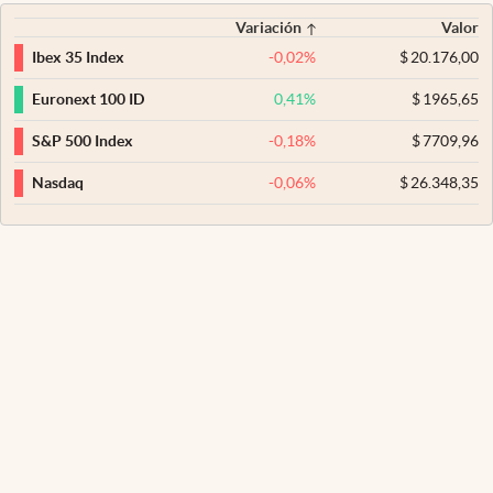
Variación
Valor
-0,02
%
$
20.176,00
Ibex 35 Index
0,41
%
$
1965,65
Euronext 100 ID
-0,18
%
$
7709,96
S&P 500 Index
-0,06
%
$
26.348,35
Nasdaq