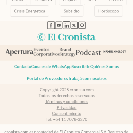
Crisis Energetica
Subsidio
Horóscopo
abre en nueva pestaña
abre en nueva pestaña
abre en nueva pestaña
abre en nueva pestaña
abre en nueva pestaña
Contacto
Canales de WhatsApp
Suscribite
Quiénes Somos
Portal de Proveedores
Trabajá con nosotros
Copyright 2025 cronista.com
Todos los derechos reservados
Términos y condiciones
Privacidad
Consentimiento
Tel:
+54 11 7078-3270
cronista.com
es propiedad de El Cronista Comercial S.A Registro de