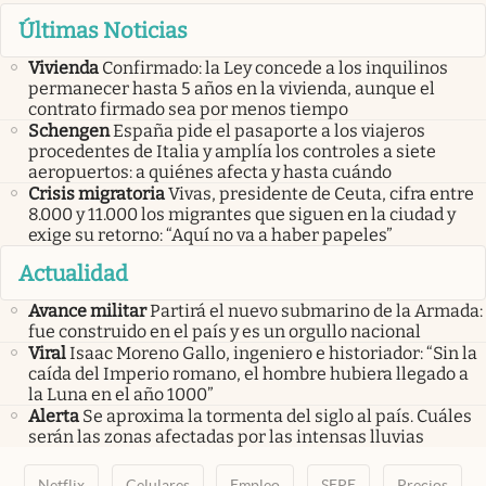
Últimas Noticias
Vivienda
Confirmado: la Ley concede a los inquilinos
permanecer hasta 5 años en la vivienda, aunque el
contrato firmado sea por menos tiempo
Schengen
España pide el pasaporte a los viajeros
procedentes de Italia y amplía los controles a siete
aeropuertos: a quiénes afecta y hasta cuándo
Crisis migratoria
Vivas, presidente de Ceuta, cifra entre
8.000 y 11.000 los migrantes que siguen en la ciudad y
exige su retorno: “Aquí no va a haber papeles”
Actualidad
Avance militar
Partirá el nuevo submarino de la Armada:
fue construido en el país y es un orgullo nacional
Viral
Isaac Moreno Gallo, ingeniero e historiador: “Sin la
caída del Imperio romano, el hombre hubiera llegado a
la Luna en el año 1000”
Alerta
Se aproxima la tormenta del siglo al país. Cuáles
serán las zonas afectadas por las intensas lluvias
Netflix
Celulares
Empleo
SEPE
Precios