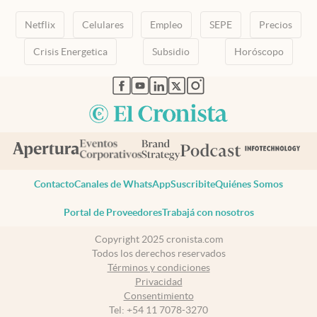
Netflix
Celulares
Empleo
SEPE
Precios
Crisis Energetica
Subsidio
Horóscopo
abre en nueva pestaña
abre en nueva pestaña
abre en nueva pestaña
abre en nueva pestaña
abre en nueva pestaña
Contacto
Canales de WhatsApp
Suscribite
Quiénes Somos
Portal de Proveedores
Trabajá con nosotros
Copyright 2025 cronista.com
Todos los derechos reservados
Términos y condiciones
Privacidad
Consentimiento
Tel:
+54 11 7078-3270