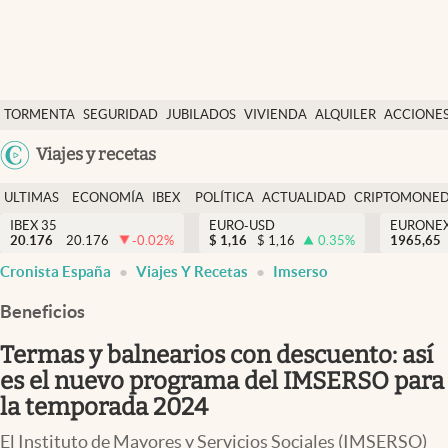
Últimas Noticias
TORMENTA
SEGURIDAD
JUBILADOS
VIVIENDA
ALQUILER
ACCIONE
Economía y finanzas
SOCIAL
Argentina
Viajes y recetas
Política
España
Actualidad
ULTIMAS
ECONOMÍA
IBEX
POLÍTICA
ACTUALIDAD
CRIPTOMONE
México
NOTICIAS
Y
Y
IBEX 35
EURO-USD
EURONE
Criptomonedas
20.176
20.176
-0.02
%
$
1,16
$
1,16
0.35
%
USA
1965,65
FINANZAS
EURO
Cronista España
Viajes Y Recetas
Imserso
Colombia
España
Uruguay
Beneficios
Termas y balnearios con descuento: así
es el nuevo programa del IMSERSO para
la temporada 2024
El Instituto de Mayores y Servicios Sociales (IMSERSO)