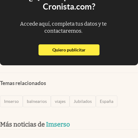
Cronista.com?
Accede aquí, completa tus datos y te
contactaremos.
abre en nueva pestaña
Quiero publicitar
Temas relacionados
Imserso
balnearios
viajes
Jubilados
España
Más noticias de
Imserso