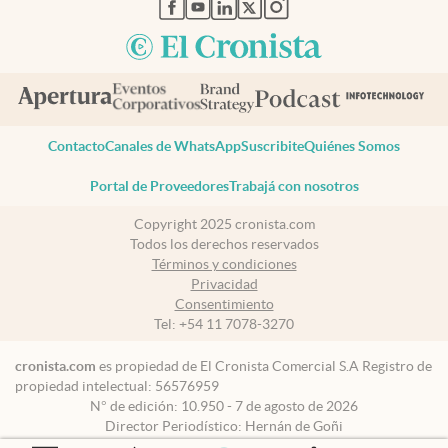
abre en nueva pestaña
abre en nueva pestaña
abre en nueva pestaña
abre en nueva pestaña
abre en nueva pestaña
Contacto
Canales de WhatsApp
Suscribite
Quiénes Somos
Portal de Proveedores
Trabajá con nosotros
Copyright 2025 cronista.com
Todos los derechos reservados
Términos y condiciones
Privacidad
Consentimiento
Tel:
+54 11 7078-3270
cronista.com
es propiedad de El Cronista Comercial S.A Registro de
propiedad intelectual: 56576959
N° de edición: 10.950 - 7 de agosto de 2026
Director Periodístico: Hernán de Goñi