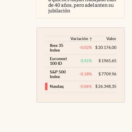
de 40 años, pero adelanten su
jubilación
Variación
Valor
Ibex 35
-0,02
%
$
20.176,00
Index
Euronext
0,41
%
$
1965,65
100 ID
S&P 500
-0,18
%
$
7709,96
Index
-0,06
%
$
26.348,35
Nasdaq