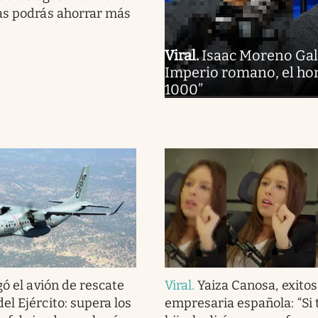
as podrás ahorrar más
Viral
.
Isaac Moreno Gallo
Imperio romano, el hom
1000”
gó el avión de rescate
Viral
.
Yaiza Canosa, exito
el Ejército: supera los
empresaria española: “Si 