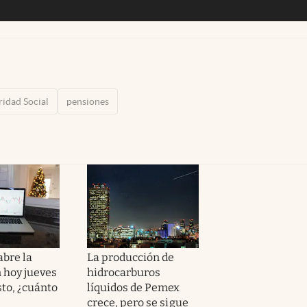
ridad Social
pensiones
abre la
La producción de
n hoy jueves
hidrocarburos
sto, ¿cuánto
líquidos de Pemex
crece, pero se sigue