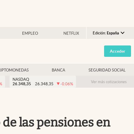
Edición:
España
EMPLEO
NETFLIX
Argentina
Acceder
España
México
RIPTOMONEDAS
BANCA
SEGURIDAD SOCIAL
USA
NASDAQ
Colombia
Ver más cotizaciones
%
26.348,35
26.348,35
-0.06
%
Uruguay
 de las pensiones en