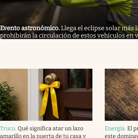
Evento astronómico
.
Llega el eclipse solar más l
prohibirán la circulación de estos vehículos en 
Truco
.
Qué significa atar un lazo
Energía
.
El p
amarillo en la puerta de tu casa y
este domingo