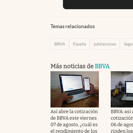
Temas relacionados
BBVA
España
jubilaciones
Segu
Más noticias de
BBVA
Así abre la cotización
BBVA: así 
de BBVA este viernes
cotizació
07 de agosto, ¿cuál es
06 de ago
el rendimiento de los
rinden los