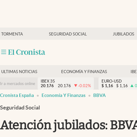
Últimas Noticias
TORMENTA
SEGURIDAD SOCIAL
JUBILADOS
Economía y finanzas
Política
Actualidad
Criptomonedas
ULTIMAS NOTICIAS
ECONOMÍA Y FINANZAS
IB
IBEX 35
EURO-USD
Ir a mercados online
20.176
20.176
-0.02
%
$
1,16
$
1,16
0
Cronista España
Economía Y Finanzas
BBVA
Seguridad Social
Atención jubilados: BBVA