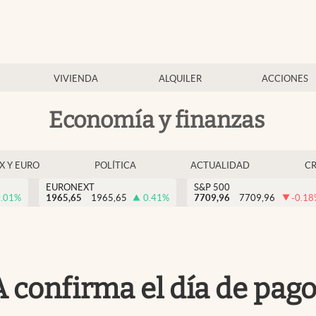
VIVIENDA
ALQUILER
ACCIONES
Economía y finanzas
EX Y EURO
POLÍTICA
ACTUALIDAD
C
EURONEXT
S&P 500
.01
%
1965,65
1965,65
0.41
%
7709,96
7709,96
-0.18
 confirma el día de pago