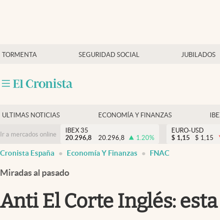
Últimas Noticias
TORMENTA
SEGURIDAD SOCIAL
JUBILADOS
Economía y finanzas
Política
Actualidad
Criptomonedas
ULTIMAS NOTICIAS
ECONOMÍA Y FINANZAS
IB
IBEX 35
EURO-USD
Ir a mercados online
20.296,8
20.296,8
1.20
%
$
1,15
$
1,15
Cronista España
Economía Y Finanzas
FNAC
Miradas al pasado
Anti El Corte Inglés: es