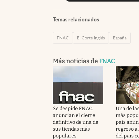
Temas relacionados
FNAC
El Corte Inglés
España
Más noticias de
FNAC
Se despide FNAC:
Una de la
anuncian el cierre
más popul
definitivo de una de
país anun
sus tiendas más
regreso a 
populares
del país c