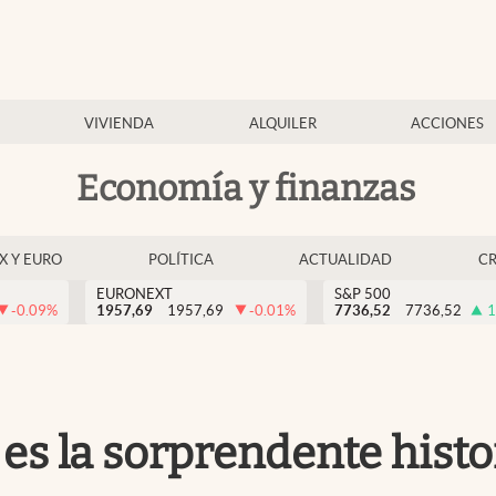
VIVIENDA
ALQUILER
ACCIONES
Economía y finanzas
EX Y EURO
POLÍTICA
ACTUALIDAD
C
EURONEXT
S&P 500
-0.09
%
1957,69
1957,69
-0.01
%
7736,52
7736,52
1
ta es la sorprendente his