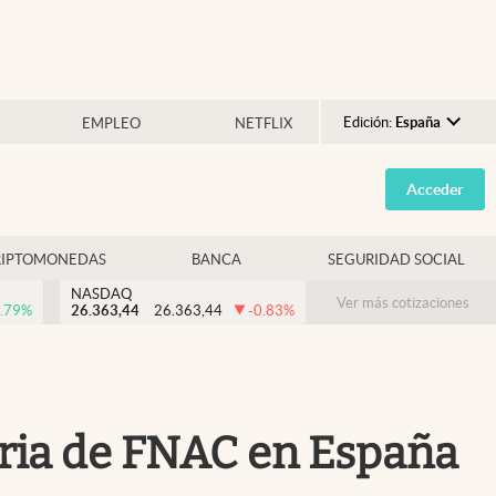
Edición:
España
EMPLEO
NETFLIX
Argentina
Acceder
España
México
RIPTOMONEDAS
BANCA
SEGURIDAD SOCIAL
USA
NASDAQ
Colombia
Ver más cotizaciones
.79
%
26.363,44
26.363,44
-0.83
%
Uruguay
toria de FNAC en España