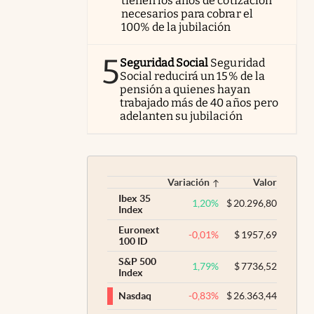
tienen los años de cotización
necesarios para cobrar el
100% de la jubilación
5
Seguridad Social
Seguridad
Social reducirá un 15% de la
pensión a quienes hayan
trabajado más de 40 años pero
adelanten su jubilación
Variación
Valor
Ibex 35
1,20
%
$
20.296,80
Index
Euronext
-0,01
%
$
1957,69
100 ID
S&P 500
1,79
%
$
7736,52
Index
-0,83
%
$
26.363,44
Nasdaq