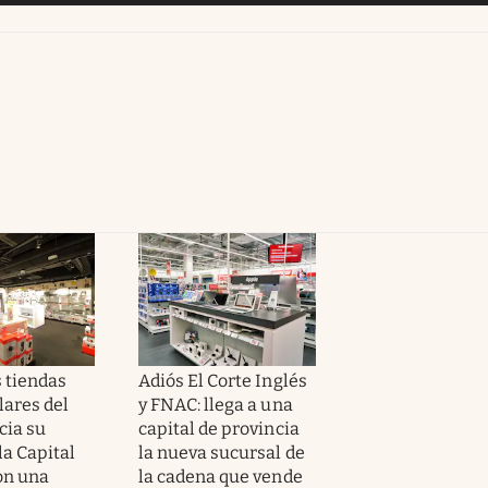
s tiendas
Adiós El Corte Inglés
ares del
y FNAC: llega a una
cia su
capital de provincia
la Capital
la nueva sucursal de
on una
la cadena que vende