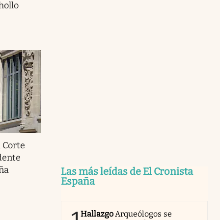
hollo
l Corte
ndente
ña
Las más leídas de El Cronista
España
Hallazgo
Arqueólogos se