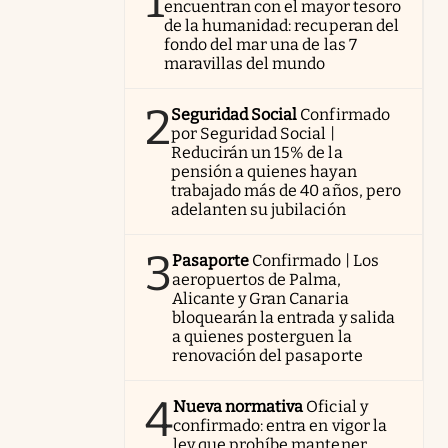
1
encuentran con el mayor tesoro
de la humanidad: recuperan del
fondo del mar una de las 7
maravillas del mundo
2
Seguridad Social
Confirmado
por Seguridad Social |
Reducirán un 15% de la
pensión a quienes hayan
trabajado más de 40 años, pero
adelanten su jubilación
3
Pasaporte
Confirmado | Los
aeropuertos de Palma,
Alicante y Gran Canaria
bloquearán la entrada y salida
a quienes posterguen la
renovación del pasaporte
4
Nueva normativa
Oficial y
confirmado: entra en vigor la
ley que prohíbe mantener