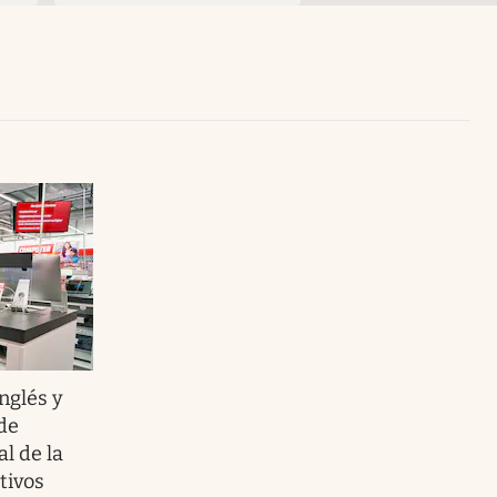
Uruguay
nglés y
 de
l de la
tivos