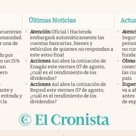
Últimas Noticias
Actua
ncuentran
Atención
Oficial | Hacienda
Atenc
humanidad:
embargará automáticamente las
Seguri
r una de
cuentas bancarias, bienes y
pensi
vehículos de quienes no respondan a
no cu
este aviso final
funda
do por
án un 15%
Acciones
Así abre la cotización de
Obras
yan
Enagás este viernes 07 de agosto,
conect
pero
¿cuál es el rendimiento de los
las c
dividendos?
país
s
Acciones
Así abre la cotización de
Super
ante y
Repsol este viernes 07 de agosto,
va a 
 entrada y
¿cuál es el rendimiento de los
antes 
 la
dividendos?
de ex