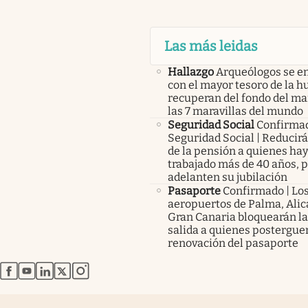
Las más leidas
Hallazgo
Arqueólogos se e
con el mayor tesoro de la 
recuperan del fondo del ma
las 7 maravillas del mundo
Seguridad Social
Confirma
Seguridad Social | Reducir
de la pensión a quienes ha
trabajado más de 40 años, 
adelanten su jubilación
Pasaporte
Confirmado | Lo
aeropuertos de Palma, Alic
Gran Canaria bloquearán la
salida a quienes posterguen
renovación del pasaporte
abre en nueva pestaña
abre en nueva pestaña
abre en nueva pestaña
abre en nueva pestaña
abre en nueva pestaña