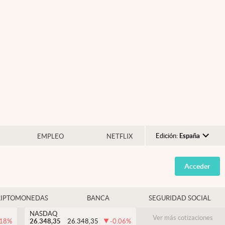
Edición:
España
EMPLEO
NETFLIX
Argentina
Acceder
España
México
RIPTOMONEDAS
BANCA
SEGURIDAD SOCIAL
USA
NASDAQ
Colombia
Ver más cotizaciones
.18
%
26.348,35
26.348,35
-0.06
%