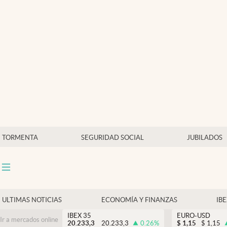
Últimas Noticias
Economía y finanzas
Política
Actualidad
Criptomonedas
TORMENTA
SEGURIDAD SOCIAL
JUBILADOS
ULTIMAS NOTICIAS
ECONOMÍA Y FINANZAS
IB
IBEX 35
EURO-USD
Ir a mercados online
20.233,3
20.233,3
0.26
%
$
1,15
$
1,15