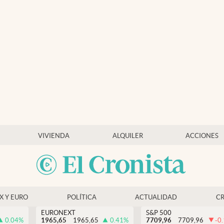
VIVIENDA
ALQUILER
ACCIONES
EX Y EURO
POLÍTICA
ACTUALIDAD
C
EURONEXT
S&P 500
0.04
%
1965,65
1965,65
0.41
%
7709,96
7709,96
-0