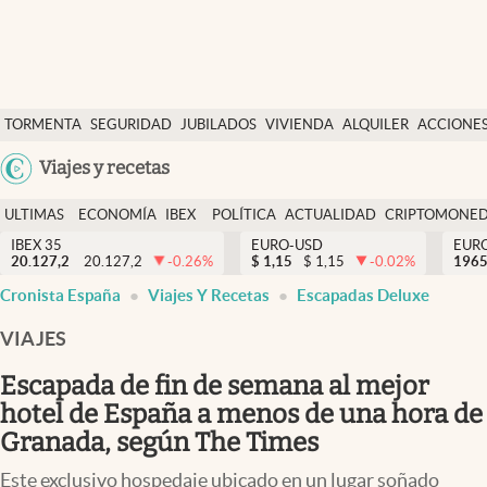
Últimas Noticias
TORMENTA
SEGURIDAD
JUBILADOS
VIVIENDA
ALQUILER
ACCIONE
Economía y finanzas
SOCIAL
Argentina
Viajes y recetas
Política
España
Actualidad
ULTIMAS
ECONOMÍA
IBEX
POLÍTICA
ACTUALIDAD
CRIPTOMONE
México
NOTICIAS
Y
Y
IBEX 35
EURO-USD
EUR
Criptomonedas
20.127,2
20.127,2
-0.26
%
$
1,15
$
1,15
-0.02
%
USA
1965
FINANZAS
EURO
Cronista España
Viajes Y Recetas
Escapadas Deluxe
Colombia
España
Uruguay
VIAJES
Escapada de fin de semana al mejor
hotel de España a menos de una hora de
Granada, según The Times
Este exclusivo hospedaje ubicado en un lugar soñado