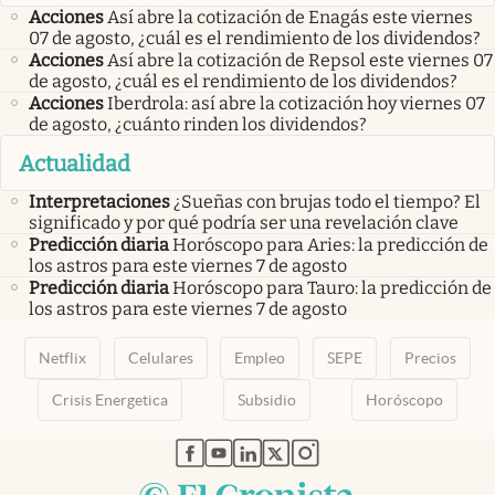
Acciones
Así abre la cotización de Enagás este viernes
07 de agosto, ¿cuál es el rendimiento de los dividendos?
Acciones
Así abre la cotización de Repsol este viernes 07
de agosto, ¿cuál es el rendimiento de los dividendos?
Acciones
Iberdrola: así abre la cotización hoy viernes 07
de agosto, ¿cuánto rinden los dividendos?
Actualidad
Interpretaciones
¿Sueñas con brujas todo el tiempo? El
significado y por qué podría ser una revelación clave
Predicción diaria
Horóscopo para Aries: la predicción de
los astros para este viernes 7 de agosto
Predicción diaria
Horóscopo para Tauro: la predicción de
los astros para este viernes 7 de agosto
Netflix
Celulares
Empleo
SEPE
Precios
Crisis Energetica
Subsidio
Horóscopo
abre en nueva pestaña
abre en nueva pestaña
abre en nueva pestaña
abre en nueva pestaña
abre en nueva pestaña