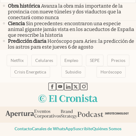
Obra histórica
Avanza la obra más importante de la
provincia con nueve túneles y dos viaductos que la
conectará como nunca
Ciencia
Sin precedentes: encontraron una especie
animal gigante jamás vista en los acueductos de España
que reescribe la historia
Predicción diaria
Horóscopo para Aries: la predicción de
los astros para este jueves 6 de agosto
Netflix
Celulares
Empleo
SEPE
Precios
Crisis Energetica
Subsidio
Horóscopo
abre en nueva pestaña
abre en nueva pestaña
abre en nueva pestaña
abre en nueva pestaña
abre en nueva pestaña
Contacto
Canales de WhatsApp
Suscribite
Quiénes Somos