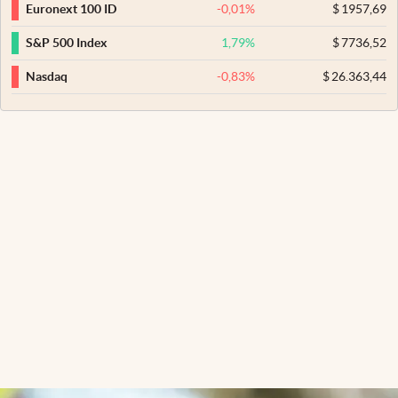
-0,01
%
$
1957,69
Euronext 100 ID
1,79
%
$
7736,52
S&P 500 Index
-0,83
%
$
26.363,44
Nasdaq