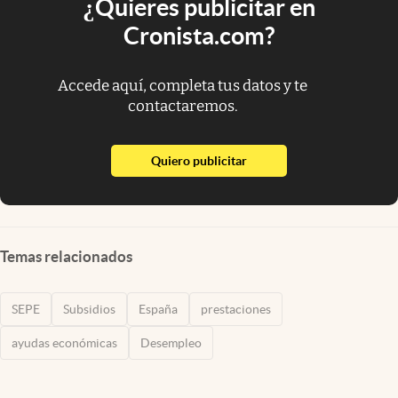
¿Quieres publicitar en
Cronista.com?
Accede aquí, completa tus datos y te
contactaremos.
abre en nueva pestaña
Quiero publicitar
Temas relacionados
SEPE
Subsidios
España
prestaciones
ayudas económicas
Desempleo