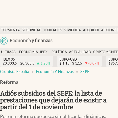
Últimas Noticias
TORMENTA
SEGURIDAD
JUBILADOS
VIVIENDA
ALQUILER
ACCIONE
Economía y finanzas
SOCIAL
Argentina
Economía y finanzas
Política
España
Actualidad
ULTIMAS
ECONOMÍA
IBEX
POLÍTICA
ACTUALIDAD
CRIPTOMONE
México
NOTICIAS
Y
Y
IBEX 35
EURO-USD
EURO
Criptomonedas
20.303,5
20.303,5
1.23
%
$
1,15
$
1,15
-0.07
%
USA
1957
FINANZAS
EURO
Cronista España
Economía Y Finanzas
SEPE
Colombia
España
Uruguay
Reforma
Adiós subsidios del SEPE: la lista de
prestaciones que dejarán de existir a
partir del 1 de noviembre
Por una reforma que busca simplificar las dinámicas,