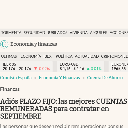
Últimas Noticias
TORMENTA
SEGURIDAD
JUBILADOS
VIVIENDA
ALQUILER
ACCIONE
Economía y finanzas
SOCIAL
Argentina
Economía y finanzas
Política
España
Actualidad
ULTIMAS
ECONOMÍA
IBEX
POLÍTICA
ACTUALIDAD
CRIPTOMONE
México
NOTICIAS
Y
Y
IBEX 35
EURO-USD
EURONE
Criptomonedas
20.176
20.176
-0.02
%
$
1,16
$
1,16
0.01
%
USA
1965,65
FINANZAS
EURO
Cronista España
Economía Y Finanzas
Cuenta De Ahorro
Colombia
España
Uruguay
Finanzas
Adiós PLAZO FIJO: las mejores CUENTAS
REMUNERADAS para contratar en
SEPTIEMBRE
Las personas que deseen recibir remuneraciones por sus