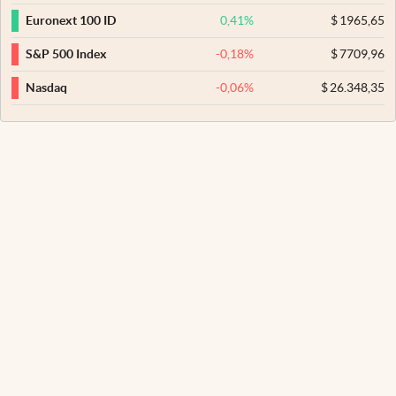
0,41
%
$
1965,65
Euronext 100 ID
-0,18
%
$
7709,96
S&P 500 Index
-0,06
%
$
26.348,35
Nasdaq