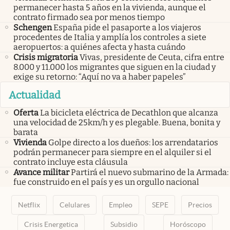
permanecer hasta 5 años en la vivienda, aunque el
contrato firmado sea por menos tiempo
Schengen
España pide el pasaporte a los viajeros
procedentes de Italia y amplía los controles a siete
aeropuertos: a quiénes afecta y hasta cuándo
Crisis migratoria
Vivas, presidente de Ceuta, cifra entre
8.000 y 11.000 los migrantes que siguen en la ciudad y
exige su retorno: “Aquí no va a haber papeles”
Actualidad
Oferta
La bicicleta eléctrica de Decathlon que alcanza
una velocidad de 25km/h y es plegable. Buena, bonita y
barata
Vivienda
Golpe directo a los dueños: los arrendatarios
podrán permanecer para siempre en el alquiler si el
contrato incluye esta cláusula
Avance militar
Partirá el nuevo submarino de la Armada:
fue construido en el país y es un orgullo nacional
Netflix
Celulares
Empleo
SEPE
Precios
Crisis Energetica
Subsidio
Horóscopo