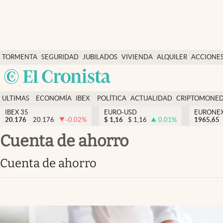
Últimas Noticias
TORMENTA
SEGURIDAD
JUBILADOS
VIVIENDA
ALQUILER
ACCIONE
Economía y finanzas
SOCIAL
Argentina
Política
España
Actualidad
ULTIMAS
ECONOMÍA
IBEX
POLÍTICA
ACTUALIDAD
CRIPTOMONE
México
NOTICIAS
Y
Y
IBEX 35
EURO-USD
EURONE
Criptomonedas
20.176
20.176
-0.02
%
$
1,16
$
1,16
0.01
%
USA
1965,65
FINANZAS
EURO
Colombia
cuenta de ahorro
España
Uruguay
cuenta de ahorro