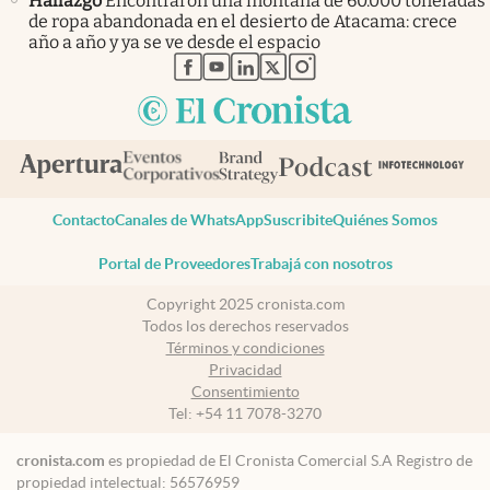
Hallazgo
Encontraron una montaña de 60.000 toneladas
de ropa abandonada en el desierto de Atacama: crece
año a año y ya se ve desde el espacio
abre en nueva pestaña
abre en nueva pestaña
abre en nueva pestaña
abre en nueva pestaña
abre en nueva pestaña
Contacto
Canales de WhatsApp
Suscribite
Quiénes Somos
Portal de Proveedores
Trabajá con nosotros
Copyright 2025 cronista.com
Todos los derechos reservados
Términos y condiciones
Privacidad
Consentimiento
Tel:
+54 11 7078-3270
cronista.com
es propiedad de El Cronista Comercial S.A Registro de
propiedad intelectual: 56576959