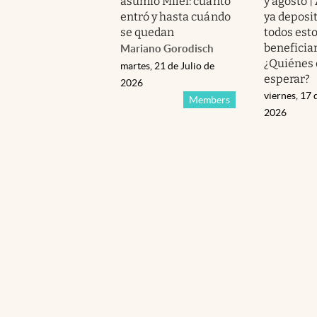
asumió Milei: cuánto
y agosto |
entró y hasta cuándo
ya deposi
se quedan
todos est
beneficia
Mariano Gorodisch
¿Quiénes
martes, 21 de Julio de
esperar?
2026
viernes, 17 
Members
2026