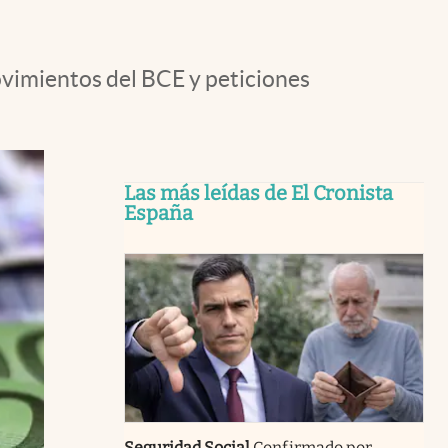
ovimientos del BCE y peticiones
Las más leídas de El Cronista
España
Seguridad Social
Confirmado por