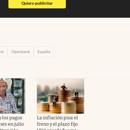
abre en nueva pestaña
Quiero publicitar
nk
Openbank
España
 los pagos
La inflación pisa el
es en julio
freno y el plazo fijo