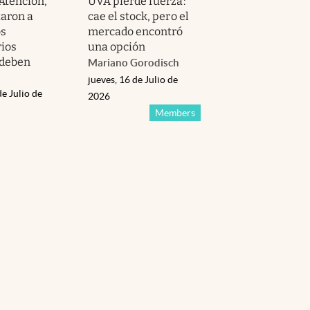
 Atención,
UVA pierde fuerza:
taron a
cae el stock, pero el
os
mercado encontró
rios
una opción
 deben
Mariano Gorodisch
jueves, 16 de Julio de
de Julio de
2026
Members