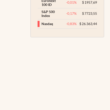
Euronext
-0,01
%
$
1957,69
100 ID
S&P 500
-0,17
%
$
7723,55
Index
-0,83
%
$
26.363,44
Nasdaq