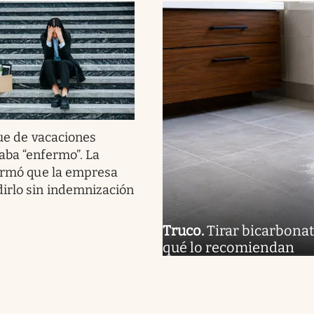
ue de vacaciones
aba “enfermo”. La
firmó que la empresa
irlo sin indemnización
Truco
.
Tirar bicarbonat
qué lo recomiendan