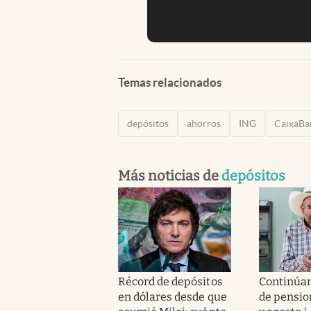
Temas relacionados
depósitos
ahorros
ING
CaixaBa
Más noticias de
depósitos
Récord de depósitos
Continúan
en dólares desde que
de pension