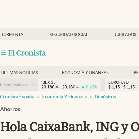
Últimas Noticias
TORMENTA
SEGURIDAD SOCIAL
JUBILADOS
Economía y finanzas
Política
Actualidad
Criptomonedas
ULTIMAS NOTICIAS
ECONOMÍA Y FINANZAS
IB
IBEX 35
EURO-USD
Ir a mercados online
20.180,4
20.180,4
0.62
%
$
1,15
$
1,15
Cronista España
Economía Y Finanzas
Depósitos
Ahorros
Hola CaixaBank, ING y 