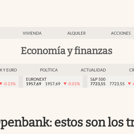
VIVIENDA
ALQUILER
ACCIONES
Economía y finanzas
EX Y EURO
POLÍTICA
ACTUALIDAD
C
EURONEXT
S&P 500
-0.23
%
1957,69
1957,69
-0.01
%
7723,55
7723,55
-
Openbank: estos son los