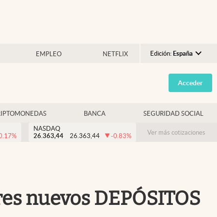
Edición:
España
EMPLEO
NETFLIX
Argentina
Acceder
España
México
RIPTOMONEDAS
BANCA
SEGURIDAD SOCIAL
USA
NASDAQ
Colombia
Ver más cotizaciones
0.17
%
26.363,44
26.363,44
-0.83
%
Uruguay
 tres nuevos DEPÓSITOS