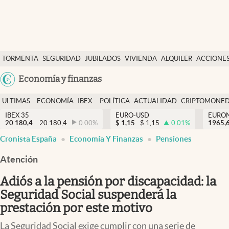
Últimas Noticias
TORMENTA
SEGURIDAD
JUBILADOS
VIVIENDA
ALQUILER
ACCIONE
Economía y finanzas
SOCIAL
Argentina
Economía y finanzas
Política
España
Actualidad
ULTIMAS
ECONOMÍA
IBEX
POLÍTICA
ACTUALIDAD
CRIPTOMONE
México
NOTICIAS
Y
Y
IBEX 35
EURO-USD
EURO
Criptomonedas
20.180,4
20.180,4
0.00
%
$
1,15
$
1,15
0.01
%
USA
1965,
FINANZAS
EURO
Cronista España
Economía Y Finanzas
Pensiones
Colombia
España
Uruguay
Atención
Adiós a la pensión por discapacidad: la
Seguridad Social suspenderá la
prestación por este motivo
La Seguridad Social exige cumplir con una serie de