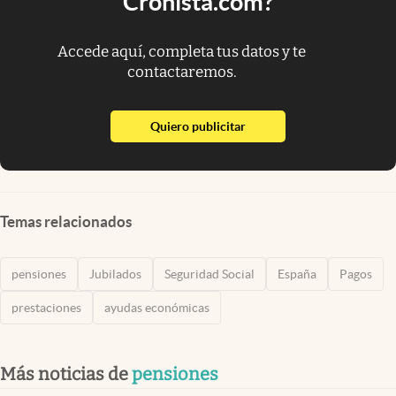
Cronista.com?
Accede aquí, completa tus datos y te
contactaremos.
abre en nueva pestaña
Quiero publicitar
Temas relacionados
pensiones
Jubilados
Seguridad Social
España
Pagos
prestaciones
ayudas económicas
Más noticias de
pensiones