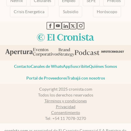
Netflix
Celulares
Empleo
SEPE
Precios
Crisis Energetica
Subsidio
Horóscopo
abre en nueva pestaña
abre en nueva pestaña
abre en nueva pestaña
abre en nueva pestaña
abre en nueva pestaña
Contacto
Canales de WhatsApp
Suscribite
Quiénes Somos
Portal de Proveedores
Trabajá con nosotros
Copyright 2025 cronista.com
Todos los derechos reservados
Términos y condiciones
Privacidad
Consentimiento
Tel:
+54 11 7078-3270
cronista.com
es propiedad de El Cronista Comercial S.A Registro de