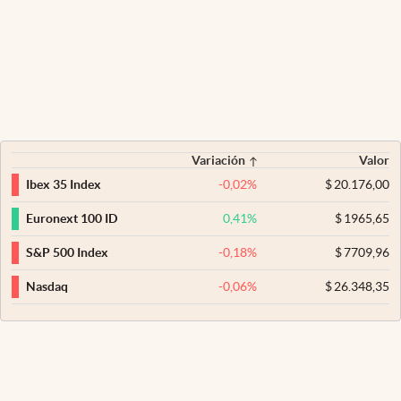
Variación
Valor
-0,02
%
$
20.176,00
Ibex 35 Index
0,41
%
$
1965,65
Euronext 100 ID
-0,18
%
$
7709,96
S&P 500 Index
-0,06
%
$
26.348,35
Nasdaq