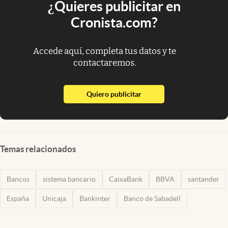
¿Quieres publicitar en
Cronista.com?
Accede aquí, completa tus datos y te
contactaremos.
abre en nueva pestaña
Quiero publicitar
Temas relacionados
Bancos
sistema bancario
CaixaBank
BBVA
santander
España
Unicaja
Bankinter
Banco de Sabadell