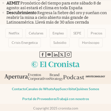
AEMET
Pronóstico del tiempo para este sábado 8 de
agosto: así estará el clima en toda España
Descubrimiento
Regresa la fiebre del oro y sueñan con
reabrir la mina a cielo abierto más grande de
Latinoamérica. Llevá más de 30 años cerrada
Netflix
Celulares
Empleo
SEPE
Precios
Crisis Energetica
Subsidio
Horóscopo
abre en nueva pestaña
abre en nueva pestaña
abre en nueva pestaña
abre en nueva pestaña
abre en nueva pestaña
Contacto
Canales de WhatsApp
Suscribite
Quiénes Somos
Portal de Proveedores
Trabajá con nosotros
Copyright 2025 cronista.com