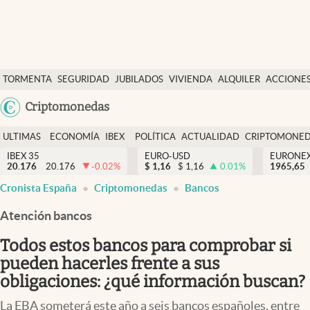
Últimas Noticias
TORMENTA
SEGURIDAD
JUBILADOS
VIVIENDA
ALQUILER
ACCIONE
Economía y finanzas
SOCIAL
Argentina
Criptomonedas
Política
España
Actualidad
ULTIMAS
ECONOMÍA
IBEX
POLÍTICA
ACTUALIDAD
CRIPTOMONE
México
NOTICIAS
Y
Y
IBEX 35
EURO-USD
EURONE
Criptomonedas
20.176
20.176
-0.02
%
$
1,16
$
1,16
0.01
%
USA
1965,65
FINANZAS
EURO
Cronista España
Criptomonedas
Bancos
Colombia
España
Uruguay
Atención bancos
Todos estos bancos para comprobar si
pueden hacerles frente a sus
obligaciones: ¿qué información buscan?
La EBA someterá este año a seis bancos españoles, entre