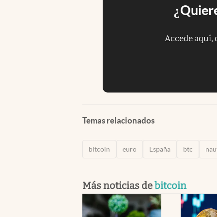
¿Quiere
Accede aquí, 
Temas relacionados
bitcoin
euro
España
btc
nau
Más noticias de
bitcoin