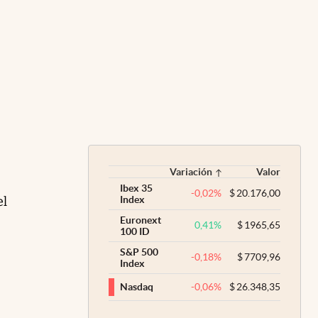
Variación
Valor
Ibex 35
-0,02
%
$
20.176,00
el
Index
Euronext
0,41
%
$
1965,65
100 ID
S&P 500
-0,18
%
$
7709,96
Index
-0,06
%
$
26.348,35
Nasdaq