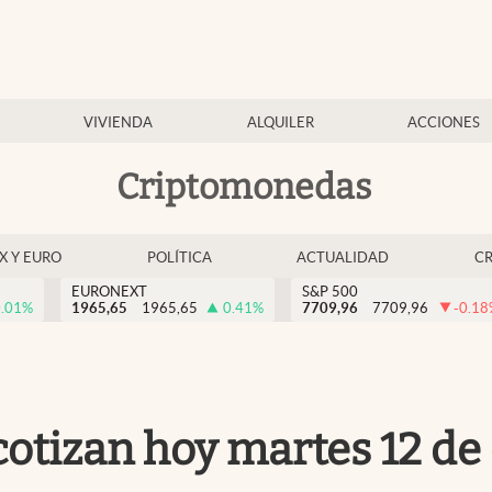
VIVIENDA
ALQUILER
ACCIONES
Criptomonedas
EX Y EURO
POLÍTICA
ACTUALIDAD
C
EURONEXT
S&P 500
.01
%
1965,65
1965,65
0.41
%
7709,96
7709,96
-0.18
 cotizan hoy martes 12 d