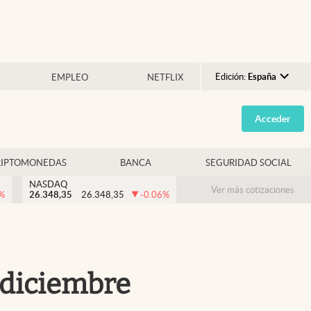
Edición:
España
EMPLEO
NETFLIX
Argentina
Acceder
España
México
RIPTOMONEDAS
BANCA
SEGURIDAD SOCIAL
USA
NASDAQ
Colombia
Ver más cotizaciones
%
26.348,35
26.348,35
-0.06
%
Uruguay
e diciembre