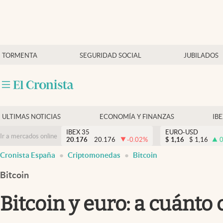
Últimas Noticias
TORMENTA
SEGURIDAD SOCIAL
JUBILADOS
Economía y finanzas
Política
Actualidad
Criptomonedas
ULTIMAS NOTICIAS
ECONOMÍA Y FINANZAS
IB
IBEX 35
EURO-USD
Ir a mercados online
20.176
20.176
-0.02
%
$
1,16
$
1,16
0
Cronista España
Criptomonedas
Bitcoin
Bitcoin
Bitcoin y euro: a cuánto