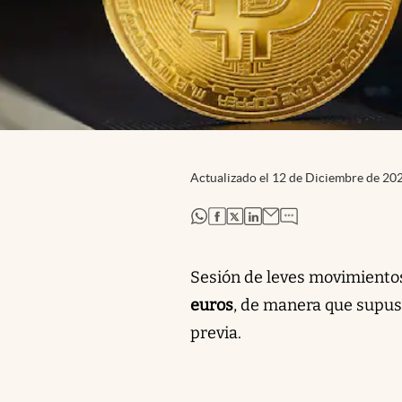
Actualizado el
12 de Diciembre de 20
abre en nueva pestaña
abre en nueva pestaña
abre en nueva pestaña
abre en nueva pestaña
Sesión de leves movimiento
euros
, de manera que supuso
previa.