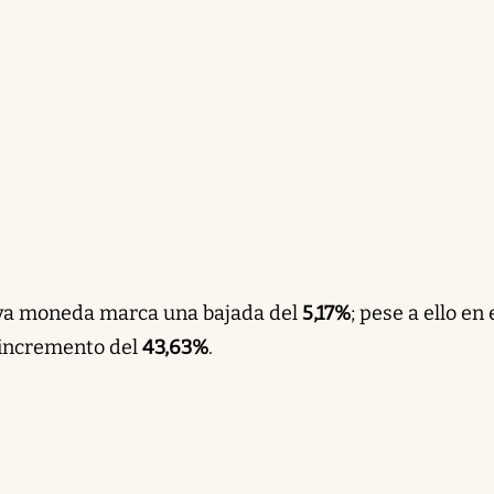
eva moneda marca una bajada del
5,17%
; pese a ello en 
 incremento del
43,63%
.