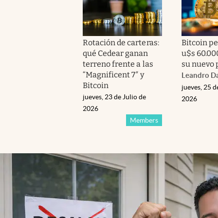
Rotación de carteras:
Bitcoin pe
qué Cedear ganan
u$s 60.000
terreno frente a las
su nuevo 
“Magnificent 7″ y
Leandro Da
Bitcoin
jueves, 25 d
jueves, 23 de Julio de
2026
2026
Members