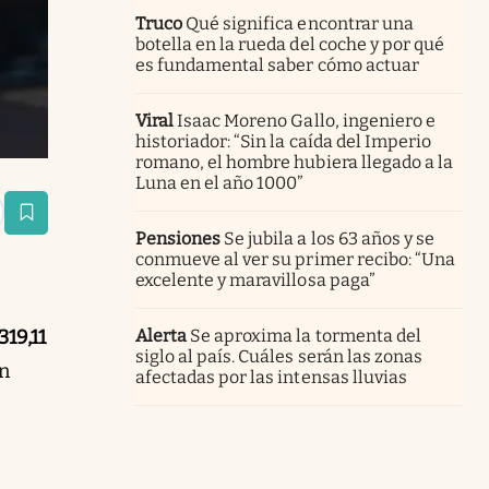
Truco
Qué significa encontrar una
botella en la rueda del coche y por qué
es fundamental saber cómo actuar
Viral
Isaac Moreno Gallo, ingeniero e
historiador: “Sin la caída del Imperio
romano, el hombre hubiera llegado a la
Luna en el año 1000”
estaña
Pensiones
Se jubila a los 63 años y se
conmueve al ver su primer recibo: “Una
excelente y maravillosa paga”
319,11
Alerta
Se aproxima la tormenta del
siglo al país. Cuáles serán las zonas
ón
afectadas por las intensas lluvias