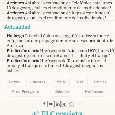
Acciones
Así abre la cotización de Telefónica este lunes
10 de agosto, ¿cuál es el rendimiento de los dividendos?
Acciones
Así abre la cotización de Repsol este lunes 10
de agosto, ¿cuál es el rendimiento de los dividendos?
Actualidad
Hallazgo
Cristóbal Colón nos engañó a todos: la fuerte
enfermedad que propagó durante su descubrimiento de
América
Predicción diaria
Horóscopo de Aries para HOY, lunes 10
de agosto: ¿cómo te irá en el amor, la salud y el trabajo?
Predicción diaria
Horóscopo de Tauro: así te irá en el
amor y el trabajo este lunes 10 de agosto, según los
astros
Netflix
Celulares
Empleo
SEPE
Precios
Crisis Energetica
Subsidio
Horóscopo
abre en nueva pestaña
abre en nueva pestaña
abre en nueva pestaña
abre en nueva pestaña
abre en nueva pestaña