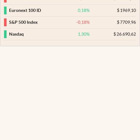
0,18
%
$
1969,10
Euronext 100 ID
-0,18
%
$
7709,96
S&P 500 Index
1,30
%
$
26.690,62
Nasdaq