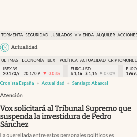
Últimas Noticias
TORMENTA
SEGURIDAD
JUBILADOS
VIVIENDA
ALQUILER
ACCIONE
Economía y finanzas
SOCIAL
Argentina
Actualidad
Política
España
Actualidad
ULTIMAS
ECONOMÍA
IBEX
POLÍTICA
ACTUALIDAD
CRIPTOMONE
México
NOTICIAS
Y
Y
IBEX 35
EURO-USD
EURO
Criptomonedas
20.170,9
20.170,9
-0.03
%
$
1,16
$
1,16
0.00
%
USA
1969,
FINANZAS
EURO
Cronista España
Actualidad
Santiago Abascal
Colombia
España
Uruguay
Atención
Vox solicitará al Tribunal Supremo que
suspenda la investidura de Pedro
Sánchez
La querellada entre estos personajes políticos es