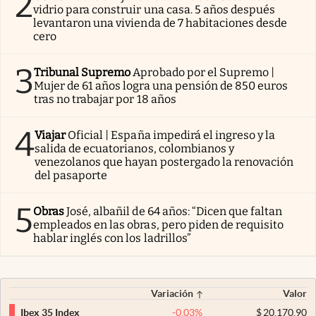
2
vidrio para construir una casa. 5 años después
levantaron una vivienda de 7 habitaciones desde
cero
3
Tribunal Supremo
Aprobado por el Supremo |
Mujer de 61 años logra una pensión de 850 euros
tras no trabajar por 18 años
4
Viajar
Oficial | España impedirá el ingreso y la
salida de ecuatorianos, colombianos y
venezolanos que hayan postergado la renovación
del pasaporte
5
Obras
José, albañil de 64 años: “Dicen que faltan
empleados en las obras, pero piden de requisito
hablar inglés con los ladrillos”
Variación
Valor
-0,03
%
$
20.170,90
Ibex 35 Index