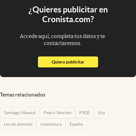
¿Quieres publicitar en
Cronista.com?
Accede aquí, completa tus datos y te
contactaremos.
abre en nueva pestaña
Quiero publicitar
Temas relacionados
Santiago Abascal
Pedro Sánchez
PSOE
Vox
Ley de amnistía
investidura
España