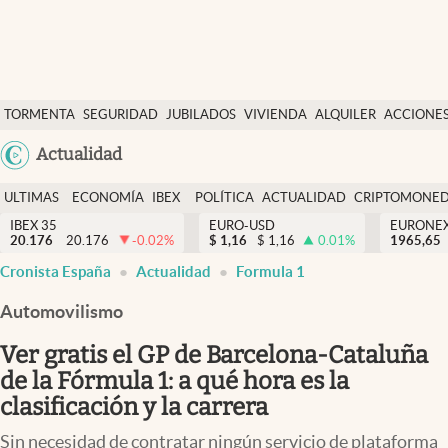
Últimas Noticias
TORMENTA
SEGURIDAD
JUBILADOS
VIVIENDA
ALQUILER
ACCIONE
Economía y finanzas
SOCIAL
Argentina
Actualidad
Política
España
Actualidad
ULTIMAS
ECONOMÍA
IBEX
POLÍTICA
ACTUALIDAD
CRIPTOMONE
México
NOTICIAS
Y
Y
IBEX 35
EURO-USD
EURONE
Criptomonedas
20.176
20.176
-0.02
%
$
1,16
$
1,16
0.01
%
USA
1965,65
FINANZAS
EURO
Cronista España
Actualidad
Formula 1
Colombia
España
Uruguay
Automovilismo
Ver gratis el GP de Barcelona-Cataluña
de la Fórmula 1: a qué hora es la
clasificación y la carrera
Sin necesidad de contratar ningún servicio de plataforma