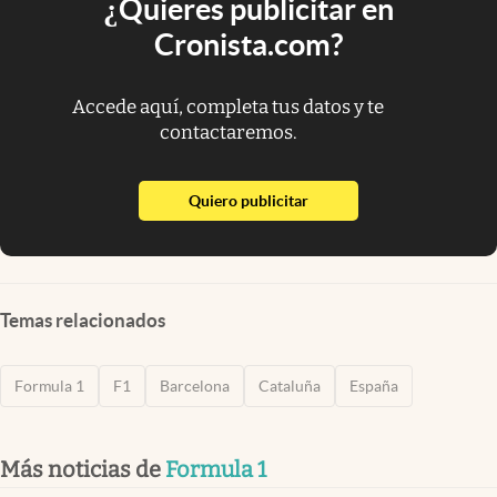
¿Quieres publicitar en
Cronista.com?
Accede aquí, completa tus datos y te
contactaremos.
abre en nueva pestaña
Quiero publicitar
Temas relacionados
Formula 1
F1
Barcelona
Cataluña
España
Más noticias de
Formula 1