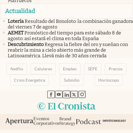
Marruecos
Actualidad
Lotería
Resultado del Bonoloto: la combinación ganadora
del viernes 7 de agosto
AEMET
Pronóstico del tiempo para este sábado 8 de
agosto: así estará el clima en toda España
Descubrimiento
Regresa la fiebre del oro y sueñan con
reabrir la mina a cielo abierto más grande de
Latinoamérica. Llevá más de 30 años cerrada
Netflix
Celulares
Empleo
SEPE
Precios
Crisis Energetica
Subsidio
Horóscopo
abre en nueva pestaña
abre en nueva pestaña
abre en nueva pestaña
abre en nueva pestaña
abre en nueva pestaña