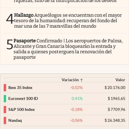
riquezas, sino de la multiplicación de los deseos”
4
Hallazgo
Arqueólogos se encuentran con el mayor
tesoro de la humanidad: recuperan del fondo del
mar una de las 7 maravillas del mundo
5
Pasaporte
Confirmado | Los aeropuertos de Palma,
Alicante y Gran Canaria bloquearán la entrada y
salida a quienes posterguen la renovación del
pasaporte
Variación
Valor
-0,02
%
$
20.176,00
Ibex 35 Index
0,41
%
$
1965,65
Euronext 100 ID
-0,18
%
$
7709,96
S&P 500 Index
-0,06
%
$
26.348,35
Nasdaq