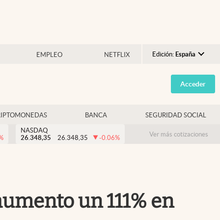
Edición:
España
EMPLEO
NETFLIX
Argentina
Acceder
España
México
RIPTOMONEDAS
BANCA
SEGURIDAD SOCIAL
USA
NASDAQ
Colombia
Ver más cotizaciones
%
26.348,35
26.348,35
-0.06
%
Uruguay
 aumento un 111% en