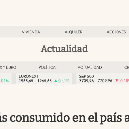
VIVIENDA
ALQUILER
ACCIONES
Actualidad
EX Y EURO
POLÍTICA
ACTUALIDAD
C
EURONEXT
S&P 500
.01
%
1965,65
1965,65
0.41
%
7709,96
7709,96
-0.18
ás consumido en el país