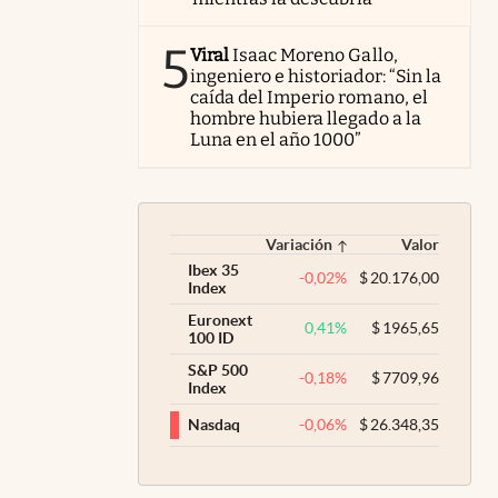
5
Viral
Isaac Moreno Gallo,
ingeniero e historiador: “Sin la
caída del Imperio romano, el
hombre hubiera llegado a la
Luna en el año 1000”
Variación
Valor
Ibex 35
-0,02
%
$
20.176,00
Index
Euronext
0,41
%
$
1965,65
100 ID
S&P 500
-0,18
%
$
7709,96
Index
-0,06
%
$
26.348,35
Nasdaq