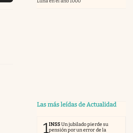
Luna en el año 1000”
Las más leídas de Actualidad
1
INSS
Un jubilado pierde su
pensión por un error de la