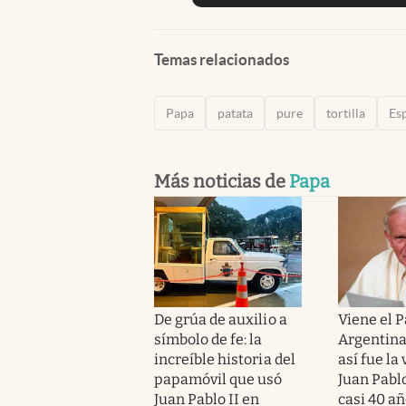
Temas relacionados
Papa
patata
pure
tortilla
Es
Más noticias de
Papa
De grúa de auxilio a
Viene el P
símbolo de fe: la
Argentina:
increíble historia del
así fue la 
papamóvil que usó
Juan Pablo
Juan Pablo II en
casi 40 a