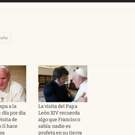
paña
apa a la
La visita del Papa
 día por día
León XIV recuerda
visita de
algo que Francisco
 II hace
sabía: nadie es
ños
profeta en su tierra