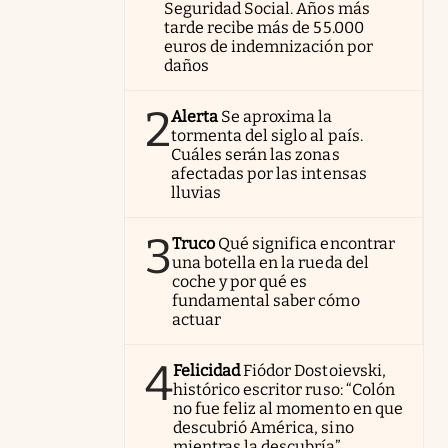
Seguridad Social. Años más
tarde recibe más de 55.000
euros de indemnización por
daños
2
Alerta
Se aproxima la
tormenta del siglo al país.
Cuáles serán las zonas
afectadas por las intensas
lluvias
3
Truco
Qué significa encontrar
una botella en la rueda del
coche y por qué es
fundamental saber cómo
actuar
4
Felicidad
Fiódor Dostoievski,
histórico escritor ruso: “Colón
no fue feliz al momento en que
descubrió América, sino
mientras la descubría”