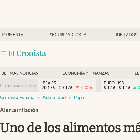
Últimas Noticias
TORMENTA
SEGURIDAD SOCIAL
JUBILADOS
Economía y finanzas
Política
Actualidad
Criptomonedas
ULTIMAS NOTICIAS
ECONOMÍA Y FINANZAS
IB
IBEX 35
EURO-USD
Ir a mercados online
20.176
20.176
-0.02
%
$
1,16
$
1,16
0
Cronista España
Actualidad
Papa
Alerta inflación
Uno de los alimentos m