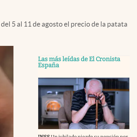
el 5 al 11 de agosto el precio de la patata
Las más leídas de El Cronista
España
INSS
Un jubilado pierde su pensión por