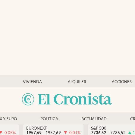
VIVIENDA
ALQUILER
ACCIONES
EX Y EURO
POLÍTICA
ACTUALIDAD
C
EURONEXT
S&P 500
-0.05
%
1957,69
1957,69
-0.01
%
7736,52
7736,52
1