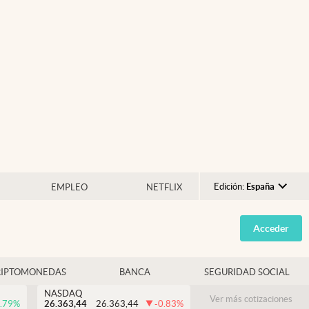
Edición:
España
EMPLEO
NETFLIX
Argentina
Acceder
España
México
RIPTOMONEDAS
BANCA
SEGURIDAD SOCIAL
USA
NASDAQ
Colombia
Ver más cotizaciones
.79
%
26.363,44
26.363,44
-0.83
%