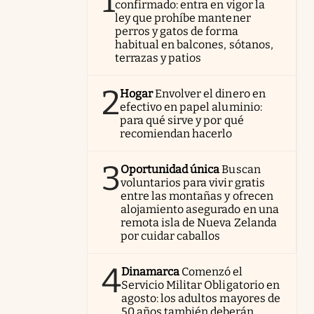
1
confirmado: entra en vigor la
ley que prohíbe mantener
perros y gatos de forma
habitual en balcones, sótanos,
terrazas y patios
2
Hogar
Envolver el dinero en
efectivo en papel aluminio:
para qué sirve y por qué
recomiendan hacerlo
3
Oportunidad única
Buscan
voluntarios para vivir gratis
entre las montañas y ofrecen
alojamiento asegurado en una
remota isla de Nueva Zelanda
por cuidar caballos
4
Dinamarca
Comenzó el
Servicio Militar Obligatorio en
agosto: los adultos mayores de
50 años también deberán