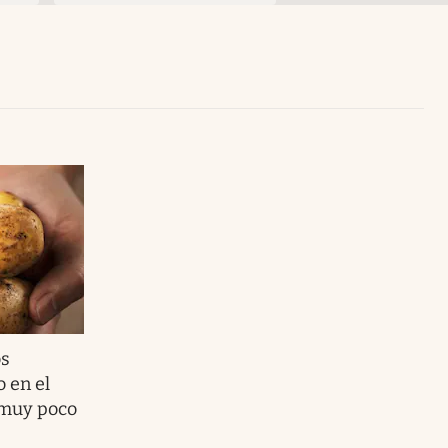
Uruguay
os
 en el
 muy poco