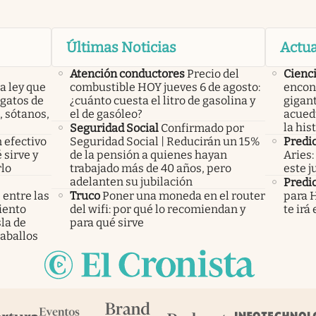
Últimas Noticias
Actua
Atención conductores
Precio del
Cienc
a ley que
combustible HOY jueves 6 de agosto:
encon
gatos de
¿cuánto cuesta el litro de gasolina y
gigant
, sótanos,
el de gasóleo?
acued
la his
Seguridad Social
Confirmado por
 efectivo
Seguridad Social | Reducirán un 15%
Predic
 sirve y
de la pensión a quienes hayan
Aries:
lo
trabajado más de 40 años, pero
este j
adelanten su jubilación
Predic
 entre las
Truco
Poner una moneda en el router
para H
iento
del wifi: por qué lo recomiendan y
te irá
la de
para qué sirve
aballos