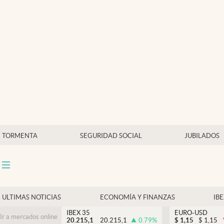
Últimas Noticias
Economía y finanzas
Política
Actualidad
Criptomonedas
TORMENTA
SEGURIDAD SOCIAL
JUBILADOS
ULTIMAS NOTICIAS
ECONOMÍA Y FINANZAS
IB
IBEX 35
EURO-USD
Ir a mercados online
20.215,1
20.215,1
0.79
%
$
1,15
$
1,15