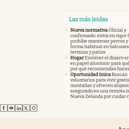
Las más leidas
Nueva normativa
Oficial y
confirmado: entra en vigor l
prohíbe mantener perros y 
forma habitual en balcones
terrazas y patios
Hogar
Envolver el dinero en
en papel aluminio: para qué
por qué recomiendan hacer
Oportunidad única
Buscan
voluntarios para vivir gratis
montañas y ofrecen alojam
asegurado en una remota is
Nueva Zelanda por cuidar c
abre en nueva pestaña
abre en nueva pestaña
abre en nueva pestaña
abre en nueva pestaña
abre en nueva pestaña