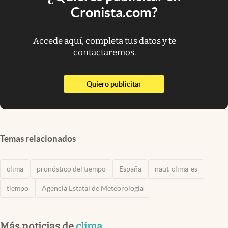
Cronista.com?
Accede aquí, completa tus datos y te
contactaremos.
abre en nueva pestaña
Quiero publicitar
Temas relacionados
clima
pronóstico del tiempo
España
naut-clima-es
tiempo
Agencia Estatal de Meteorología
Más noticias de
clima