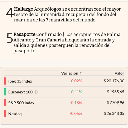
4
Hallazgo
Arqueólogos se encuentran con el mayor
tesoro de la humanidad: recuperan del fondo del
mar una de las 7 maravillas del mundo
5
Pasaporte
Confirmado | Los aeropuertos de Palma,
Alicante y Gran Canaria bloquearán la entrada y
salida a quienes posterguen la renovación del
pasaporte
Variación
Valor
-0,02
%
$
20.176,00
Ibex 35 Index
0,41
%
$
1965,65
Euronext 100 ID
-0,18
%
$
7709,96
S&P 500 Index
-0,06
%
$
26.348,35
Nasdaq