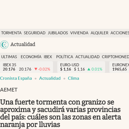
Últimas Noticias
TORMENTA
SEGURIDAD
JUBILADOS
VIVIENDA
ALQUILER
ACCIONE
Economía y finanzas
SOCIAL
Argentina
Actualidad
Política
España
Actualidad
ULTIMAS
ECONOMÍA
IBEX
POLÍTICA
ACTUALIDAD
CRIPTOMONE
México
NOTICIAS
Y
Y
IBEX 35
EURO-USD
EURONE
Criptomonedas
20.176
20.176
-0.02
%
$
1,16
$
1,16
0.01
%
USA
1965,65
FINANZAS
EURO
Cronista España
Actualidad
Clima
Colombia
España
Uruguay
AEMET
Una fuerte tormenta con granizo se
aproxima y sacudirá varias provincias
del país: cuáles son las zonas en alerta
naranja por lluvias