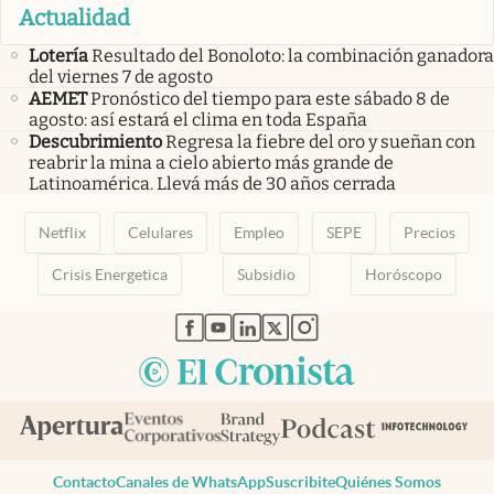
Actualidad
Lotería
Resultado del Bonoloto: la combinación ganadora
del viernes 7 de agosto
AEMET
Pronóstico del tiempo para este sábado 8 de
agosto: así estará el clima en toda España
Descubrimiento
Regresa la fiebre del oro y sueñan con
reabrir la mina a cielo abierto más grande de
Latinoamérica. Llevá más de 30 años cerrada
Netflix
Celulares
Empleo
SEPE
Precios
Crisis Energetica
Subsidio
Horóscopo
abre en nueva pestaña
abre en nueva pestaña
abre en nueva pestaña
abre en nueva pestaña
abre en nueva pestaña
Contacto
Canales de WhatsApp
Suscribite
Quiénes Somos