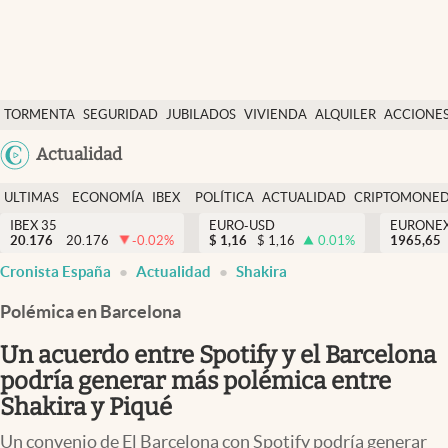
Últimas Noticias
TORMENTA
SEGURIDAD
JUBILADOS
VIVIENDA
ALQUILER
ACCIONE
Economía y finanzas
SOCIAL
Argentina
Actualidad
Política
España
Actualidad
ULTIMAS
ECONOMÍA
IBEX
POLÍTICA
ACTUALIDAD
CRIPTOMONE
México
NOTICIAS
Y
Y
IBEX 35
EURO-USD
EURONE
Criptomonedas
20.176
20.176
-0.02
%
$
1,16
$
1,16
0.01
%
USA
1965,65
FINANZAS
EURO
Cronista España
Actualidad
Shakira
Colombia
España
Uruguay
Polémica en Barcelona
Un acuerdo entre Spotify y el Barcelona
podría generar más polémica entre
Shakira y Piqué
Un convenio de El Barcelona con Spotify podría generar