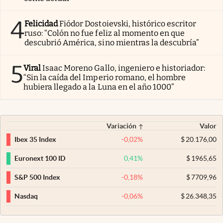
4
Felicidad
Fiódor Dostoievski, histórico escritor
ruso: “Colón no fue feliz al momento en que
descubrió América, sino mientras la descubría”
5
Viral
Isaac Moreno Gallo, ingeniero e historiador:
“Sin la caída del Imperio romano, el hombre
hubiera llegado a la Luna en el año 1000”
Variación
Valor
-0,02
%
$
20.176,00
Ibex 35 Index
0,41
%
$
1965,65
Euronext 100 ID
-0,18
%
$
7709,96
S&P 500 Index
-0,06
%
$
26.348,35
Nasdaq