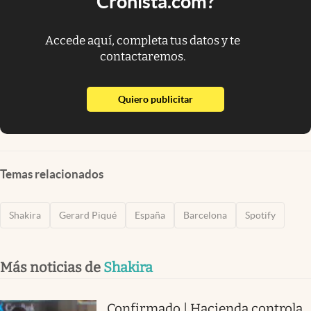
Cronista.com?
Accede aquí, completa tus datos y te
contactaremos.
abre en nueva pestaña
Quiero publicitar
Temas relacionados
Shakira
Gerard Piqué
España
Barcelona
Spotify
Más noticias de
Shakira
Confirmado | Hacienda controla