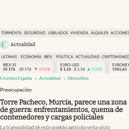
Últimas Noticias
TORMENTA
SEGURIDAD
JUBILADOS
VIVIENDA
ALQUILER
ACCIONE
Economía y finanzas
SOCIAL
Argentina
Actualidad
Política
España
Actualidad
ULTIMAS
ECONOMÍA
IBEX
POLÍTICA
ACTUALIDAD
CRIPTOMONE
México
NOTICIAS
Y
Y
IBEX 35
EURO-USD
EURONE
Criptomonedas
20.176
20.176
-0.02
%
$
1,16
$
1,16
0.01
%
USA
1965,65
FINANZAS
EURO
Cronista España
Actualidad
Disturbios
Colombia
España
Uruguay
Preocupación
Torre Pacheco, Murcia, parece una zona
de guerra: enfrentamientos, quema de
contenedores y cargas policiales
La tranquilidad de este pueblo agrícola se ha visto