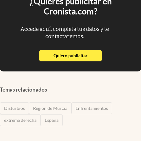
¿Quieres publicitar en
Cronista.com?
Accede aquí, completa tus datos y te
contactaremos.
abre en nueva pestaña
Quiero publicitar
Temas relacionados
Disturbios
Región de Murcia
Enfrentamientos
extrema derecha
España