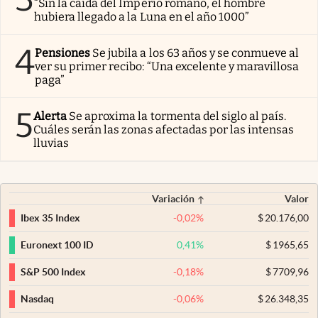
“Sin la caída del Imperio romano, el hombre
hubiera llegado a la Luna en el año 1000”
4
Pensiones
Se jubila a los 63 años y se conmueve al
ver su primer recibo: “Una excelente y maravillosa
paga”
5
Alerta
Se aproxima la tormenta del siglo al país.
Cuáles serán las zonas afectadas por las intensas
lluvias
Variación
Valor
-0,02
%
$
20.176,00
Ibex 35 Index
0,41
%
$
1965,65
Euronext 100 ID
-0,18
%
$
7709,96
S&P 500 Index
-0,06
%
$
26.348,35
Nasdaq