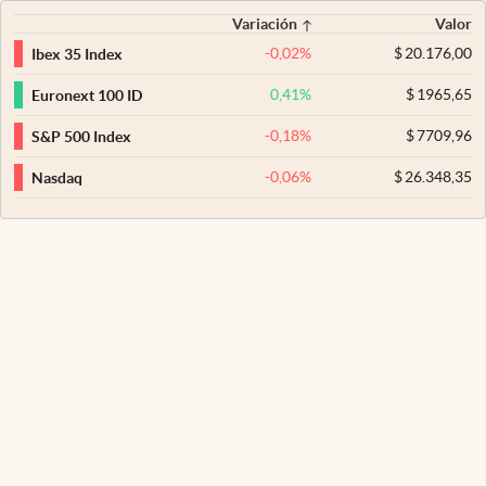
Variación
Valor
-0,02
%
$
20.176,00
Ibex 35 Index
0,41
%
$
1965,65
Euronext 100 ID
-0,18
%
$
7709,96
S&P 500 Index
-0,06
%
$
26.348,35
Nasdaq