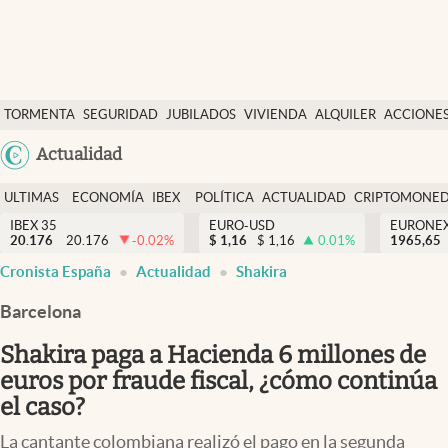
Últimas Noticias
TORMENTA
SEGURIDAD
JUBILADOS
VIVIENDA
ALQUILER
ACCIONE
Economía y finanzas
SOCIAL
Argentina
Actualidad
Política
España
Actualidad
ULTIMAS
ECONOMÍA
IBEX
POLÍTICA
ACTUALIDAD
CRIPTOMONE
México
NOTICIAS
Y
Y
IBEX 35
EURO-USD
EURONE
Criptomonedas
20.176
20.176
-0.02
%
$
1,16
$
1,16
0.01
%
USA
1965,65
FINANZAS
EURO
abre en nueva pestaña
abre en nueva pestaña
abre en nueva pestaña
abre en nueva pestaña
Cronista España
Actualidad
Shakira
Colombia
España
Uruguay
Barcelona
Shakira paga a Hacienda 6 millones de
euros por fraude fiscal, ¿cómo continúa
el caso?
La cantante colombiana realizó el pago en la segunda