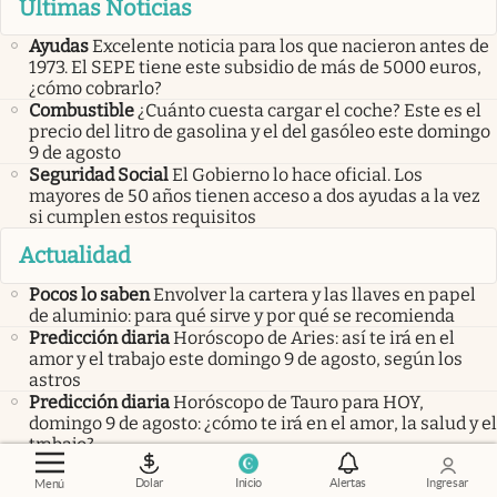
Últimas Noticias
Ayudas
Excelente noticia para los que nacieron antes de
1973. El SEPE tiene este subsidio de más de 5000 euros,
¿cómo cobrarlo?
Combustible
¿Cuánto cuesta cargar el coche? Este es el
precio del litro de gasolina y el del gasóleo este domingo
9 de agosto
Seguridad Social
El Gobierno lo hace oficial. Los
mayores de 50 años tienen acceso a dos ayudas a la vez
si cumplen estos requisitos
Actualidad
Pocos lo saben
Envolver la cartera y las llaves en papel
de aluminio: para qué sirve y por qué se recomienda
Predicción diaria
Horóscopo de Aries: así te irá en el
amor y el trabajo este domingo 9 de agosto, según los
astros
Predicción diaria
Horóscopo de Tauro para HOY,
domingo 9 de agosto: ¿cómo te irá en el amor, la salud y el
trabajo?
Dolar
Inicio
Alertas
Ingresar
Menú
Netflix
Celulares
Empleo
SEPE
Precios