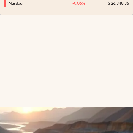
-0,06
%
$
26.348,35
Nasdaq