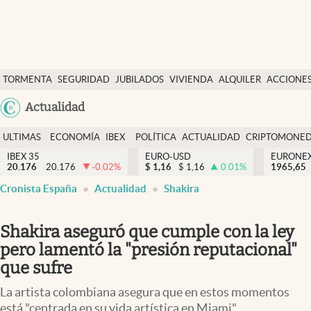
Últimas Noticias
TORMENTA
SEGURIDAD
JUBILADOS
VIVIENDA
ALQUILER
ACCIONE
Economía y finanzas
SOCIAL
Argentina
Actualidad
Política
España
Actualidad
ULTIMAS
ECONOMÍA
IBEX
POLÍTICA
ACTUALIDAD
CRIPTOMONE
México
NOTICIAS
Y
Y
IBEX 35
EURO-USD
EURONE
Criptomonedas
20.176
20.176
-0.02
%
$
1,16
$
1,16
0.01
%
USA
1965,65
FINANZAS
EURO
Cronista España
Actualidad
Shakira
Colombia
España
Uruguay
Shakira aseguró que cumple con la ley
pero lamentó la "presión reputacional"
que sufre
La artista colombiana asegura que en estos momentos
está "centrada en su vida artística en Miami"