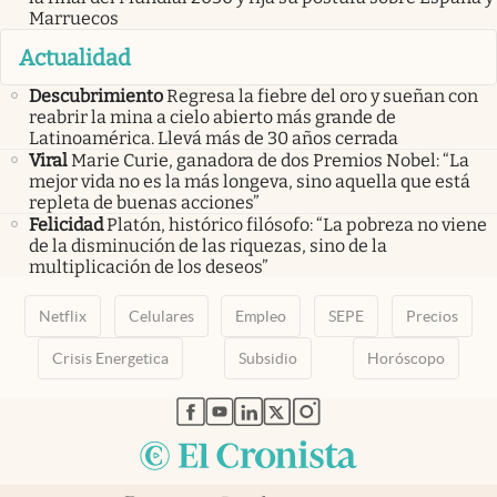
Marruecos
Actualidad
Descubrimiento
Regresa la fiebre del oro y sueñan con
reabrir la mina a cielo abierto más grande de
Latinoamérica. Llevá más de 30 años cerrada
Viral
Marie Curie, ganadora de dos Premios Nobel: “La
mejor vida no es la más longeva, sino aquella que está
repleta de buenas acciones”
Felicidad
Platón, histórico filósofo: “La pobreza no viene
de la disminución de las riquezas, sino de la
multiplicación de los deseos”
Netflix
Celulares
Empleo
SEPE
Precios
Crisis Energetica
Subsidio
Horóscopo
abre en nueva pestaña
abre en nueva pestaña
abre en nueva pestaña
abre en nueva pestaña
abre en nueva pestaña