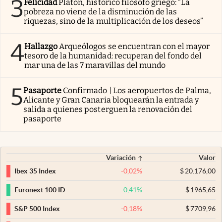
3
Felicidad
Platón, histórico filósofo griego: “La
pobreza no viene de la disminución de las
riquezas, sino de la multiplicación de los deseos”
4
Hallazgo
Arqueólogos se encuentran con el mayor
tesoro de la humanidad: recuperan del fondo del
mar una de las 7 maravillas del mundo
5
Pasaporte
Confirmado | Los aeropuertos de Palma,
Alicante y Gran Canaria bloquearán la entrada y
salida a quienes posterguen la renovación del
pasaporte
Variación
Valor
-0,02
%
$
20.176,00
Ibex 35 Index
0,41
%
$
1965,65
Euronext 100 ID
-0,18
%
$
7709,96
S&P 500 Index