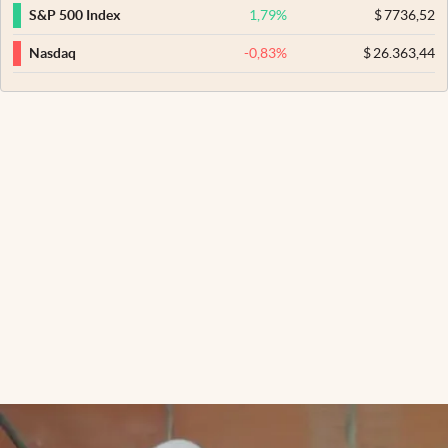
1,79
%
$
7736,52
S&P 500 Index
-0,83
%
$
26.363,44
Nasdaq