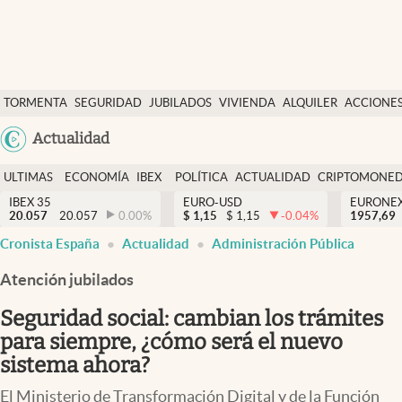
Últimas Noticias
TORMENTA
SEGURIDAD
JUBILADOS
VIVIENDA
ALQUILER
ACCIONE
Economía y finanzas
SOCIAL
Argentina
Actualidad
Política
España
Actualidad
ULTIMAS
ECONOMÍA
IBEX
POLÍTICA
ACTUALIDAD
CRIPTOMONE
México
NOTICIAS
Y
Y
IBEX 35
EURO-USD
EURONE
Criptomonedas
20.057
20.057
0.00
%
$
1,15
$
1,15
-0.04
%
USA
1957,69
FINANZAS
EURO
Cronista España
Actualidad
Administración Pública
Colombia
España
Uruguay
Atención jubilados
Seguridad social: cambian los trámites
para siempre, ¿cómo será el nuevo
sistema ahora?
El Ministerio de Transformación Digital y de la Función