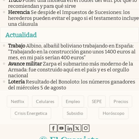
Truco
Poner una moneda en el router del wifi: por qué lo
recomiendan y para qué sirve
Herencia
Se despide el Impuestos de Sucesiones: los
herederos pueden evitar el pago si el testamento incluye
una cláusula
Actualidad
Trabajo
Albino, albañil boliviano trabajando en España:
“Trabajando en la construcción gano unos 1400 euros al
mes, en mi país serían 400 euros”
Avance militar
Zarpa el submarino más moderno de la
Armada: fue construido aquí en el país y es el orgullo
nacional
Lotería
Resultado del Bonoloto: los números ganadores
del miércoles 5 de agosto
Netflix
Celulares
Empleo
SEPE
Precios
Crisis Energetica
Subsidio
Horóscopo
abre en nueva pestaña
abre en nueva pestaña
abre en nueva pestaña
abre en nueva pestaña
abre en nueva pestaña