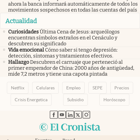
ahora la banca informará automáticamente de todos los
movimientos sospechosos en todas las cuentas del país
Actualidad
Curiosidades
Última Cena de Jesus: arqueólogos
encuentran símbolos extraños en el Cenáculo y
descubren su significado
Vida emocional
Cómo saber si tengo depresión:
detección, síntomas y tratamientos efectivos.
Hallazgo
Descubren el carruaje que perteneció al
primer emperador de China: 2000 años de antigüedad,
mide 7,2 metros y tiene una capota pintada
Netflix
Celulares
Empleo
SEPE
Precios
Crisis Energetica
Subsidio
Horóscopo
abre en nueva pestaña
abre en nueva pestaña
abre en nueva pestaña
abre en nueva pestaña
abre en nueva pestaña