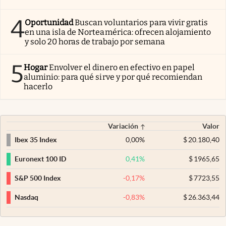
4
Oportunidad
Buscan voluntarios para vivir gratis
en una isla de Norteamérica: ofrecen alojamiento
y solo 20 horas de trabajo por semana
5
Hogar
Envolver el dinero en efectivo en papel
aluminio: para qué sirve y por qué recomiendan
hacerlo
Variación
Valor
0,00
%
$
20.180,40
Ibex 35 Index
0,41
%
$
1965,65
Euronext 100 ID
-0,17
%
$
7723,55
S&P 500 Index
-0,83
%
$
26.363,44
Nasdaq