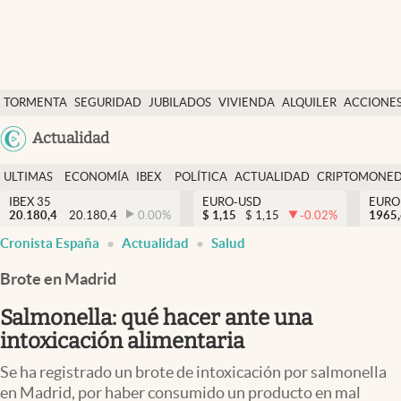
Últimas Noticias
TORMENTA
SEGURIDAD
JUBILADOS
VIVIENDA
ALQUILER
ACCIONE
Economía y finanzas
SOCIAL
Argentina
Actualidad
Política
España
Actualidad
ULTIMAS
ECONOMÍA
IBEX
POLÍTICA
ACTUALIDAD
CRIPTOMONE
México
NOTICIAS
Y
Y
IBEX 35
EURO-USD
EURO
Criptomonedas
20.180,4
20.180,4
0.00
%
$
1,15
$
1,15
-0.02
%
USA
1965
FINANZAS
EURO
Cronista España
Actualidad
Salud
Colombia
España
Uruguay
Brote en Madrid
Salmonella: qué hacer ante una
intoxicación alimentaria
Se ha registrado un brote de intoxicación por salmonella
en Madrid, por haber consumido un producto en mal