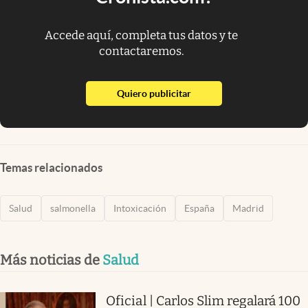
Accede aquí, completa tus datos y te
contactaremos.
abre en nueva pestaña
Quiero publicitar
Temas relacionados
Salud
salmonella
Intoxicación
España
Madrid
Más noticias de
Salud
Oficial | Carlos Slim regalará 100