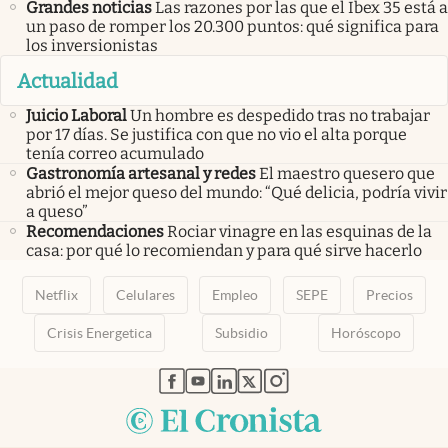
Grandes noticias
Las razones por las que el Ibex 35 está a
un paso de romper los 20.300 puntos: qué significa para
los inversionistas
Actualidad
Juicio Laboral
Un hombre es despedido tras no trabajar
por 17 días. Se justifica con que no vio el alta porque
tenía correo acumulado
Gastronomía artesanal y redes
El maestro quesero que
abrió el mejor queso del mundo: “Qué delicia, podría vivir
a queso”
Recomendaciones
Rociar vinagre en las esquinas de la
casa: por qué lo recomiendan y para qué sirve hacerlo
Netflix
Celulares
Empleo
SEPE
Precios
Crisis Energetica
Subsidio
Horóscopo
abre en nueva pestaña
abre en nueva pestaña
abre en nueva pestaña
abre en nueva pestaña
abre en nueva pestaña