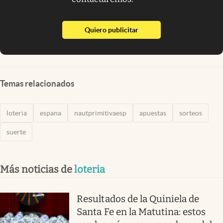
abre en nueva pestaña
Quiero publicitar
Temas relacionados
loteria
espana
nautprimitivaesp
apuestas
sorteos
suerte
Más noticias de
loteria
Resultados de la Quiniela de
Santa Fe en la Matutina: estos