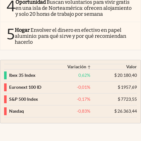
4
Oportunidad
Buscan voluntarios para vivir gratis
en una isla de Norteamérica: ofrecen alojamiento
y solo 20 horas de trabajo por semana
5
Hogar
Envolver el dinero en efectivo en papel
aluminio: para qué sirve y por qué recomiendan
hacerlo
Variación
Valor
0,62
%
$
20.180,40
Ibex 35 Index
-0,01
%
$
1957,69
Euronext 100 ID
-0,17
%
$
7723,55
S&P 500 Index
-0,83
%
$
26.363,44
Nasdaq