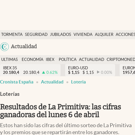
Últimas Noticias
TORMENTA
SEGURIDAD
JUBILADOS
VIVIENDA
ALQUILER
ACCIONE
Economía y finanzas
SOCIAL
Argentina
Actualidad
Política
España
Actualidad
ULTIMAS
ECONOMÍA
IBEX
POLÍTICA
ACTUALIDAD
CRIPTOMONE
México
NOTICIAS
Y
Y
IBEX 35
EURO-USD
EURO
Criptomonedas
20.180,4
20.180,4
0.62
%
$
1,15
$
1,15
0.00
%
USA
1957,
FINANZAS
EURO
Cronista España
Actualidad
Loteria
Colombia
España
Uruguay
Loterías
Resultados de La Primitiva: las cifras
ganadoras del lunes 6 de abril
Estos han sido las cifras del último sorteo de La Primitiva
y los premios que se repartirán entre los ganadores.