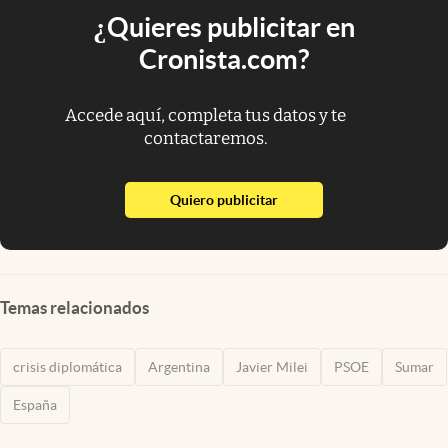
¿Quieres publicitar en
Cronista.com?
Accede aquí, completa tus datos y te
contactaremos.
abre en nueva pestaña
Quiero publicitar
Temas relacionados
crisis diplomática
Argentina
Javier Milei
PSOE
Sumar
España