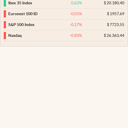
0,62
%
$
20.180,40
Ibex 35 Index
-0,01
%
$
1957,69
Euronext 100 ID
-0,17
%
$
7723,55
S&P 500 Index
-0,83
%
$
26.363,44
Nasdaq