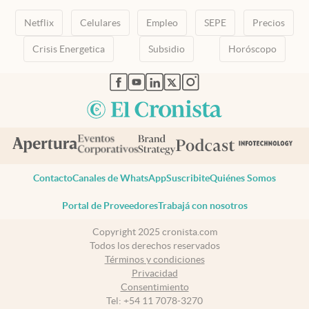
Netflix
Celulares
Empleo
SEPE
Precios
Crisis Energetica
Subsidio
Horóscopo
abre en nueva pestaña
abre en nueva pestaña
abre en nueva pestaña
abre en nueva pestaña
abre en nueva pestaña
Contacto
Canales de WhatsApp
Suscribite
Quiénes Somos
Portal de Proveedores
Trabajá con nosotros
Copyright 2025 cronista.com
Todos los derechos reservados
Términos y condiciones
Privacidad
Consentimiento
Tel:
+54 11 7078-3270