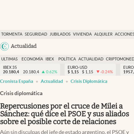
Últimas Noticias
TORMENTA
SEGURIDAD
JUBILADOS
VIVIENDA
ALQUILER
ACCIONE
Economía y finanzas
SOCIAL
Argentina
Actualidad
Política
España
Actualidad
ULTIMAS
ECONOMÍA
IBEX
POLÍTICA
ACTUALIDAD
CRIPTOMONE
México
NOTICIAS
Y
Y
IBEX 35
EURO-USD
EURO
Criptomonedas
20.180,4
20.180,4
0.62
%
$
1,15
$
1,15
-0.24
%
USA
1957
FINANZAS
EURO
Cronista España
Actualidad
Crisis Diplomática
Colombia
España
Uruguay
Crisis diplomática
Repercusiones por el cruce de Milei a
Sánchez: qué dice el PSOE y sus aliados
sobre el posible corte de relaciones
Aún sin disculpas del jefe de estado argentino, el PSOE y