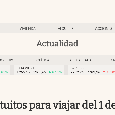
VIVIENDA
ALQUILER
ACCIONES
Actualidad
EX Y EURO
POLÍTICA
ACTUALIDAD
C
EURONEXT
S&P 500
.01
%
1965,65
1965,65
0.41
%
7709,96
7709,96
-0.18
itos para viajar del 1 d