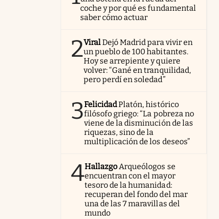
coche y por qué es fundamental
saber cómo actuar
2
Viral
Dejó Madrid para vivir en
un pueblo de 100 habitantes.
Hoy se arrepiente y quiere
volver: “Gané en tranquilidad,
pero perdí en soledad”
3
Felicidad
Platón, histórico
filósofo griego: “La pobreza no
viene de la disminución de las
riquezas, sino de la
multiplicación de los deseos”
4
Hallazgo
Arqueólogos se
encuentran con el mayor
tesoro de la humanidad:
recuperan del fondo del mar
una de las 7 maravillas del
mundo