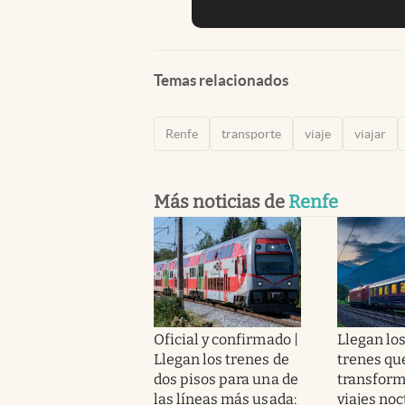
Temas relacionados
Renfe
transporte
viaje
viajar
Más noticias de
Renfe
Oficial y confirmado |
Llegan lo
Llegan los trenes de
trenes qu
dos pisos para una de
transform
las líneas más usada:
viajes noc