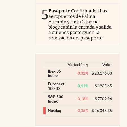
5
Pasaporte
Confirmado | Los
aeropuertos de Palma,
Alicante y Gran Canaria
bloquearán la entrada y salida
a quienes posterguen la
renovación del pasaporte
Variación
Valor
Ibex 35
-0,02
%
$
20.176,00
Index
Euronext
0,41
%
$
1965,65
100 ID
S&P 500
-0,18
%
$
7709,96
Index
-0,06
%
$
26.348,35
Nasdaq