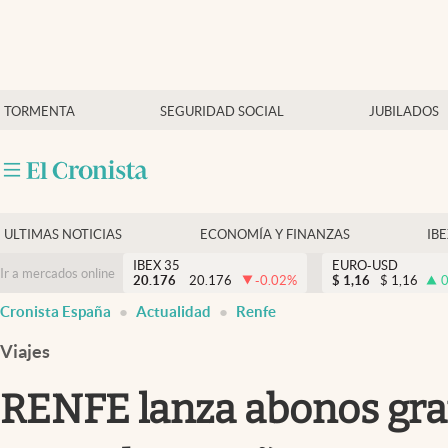
Últimas Noticias
TORMENTA
SEGURIDAD SOCIAL
JUBILADOS
Economía y finanzas
Política
Actualidad
Criptomonedas
ULTIMAS NOTICIAS
ECONOMÍA Y FINANZAS
IB
IBEX 35
EURO-USD
Ir a mercados online
20.176
20.176
-0.02
%
$
1,16
$
1,16
0
Cronista España
Actualidad
Renfe
Viajes
RENFE lanza abonos gratu