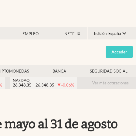
Edición:
España
EMPLEO
NETFLIX
Argentina
Acceder
España
México
RIPTOMONEDAS
BANCA
SEGURIDAD SOCIAL
USA
NASDAQ
Colombia
Ver más cotizaciones
%
26.348,35
26.348,35
-0.06
%
Uruguay
e mayo al 31 de agosto