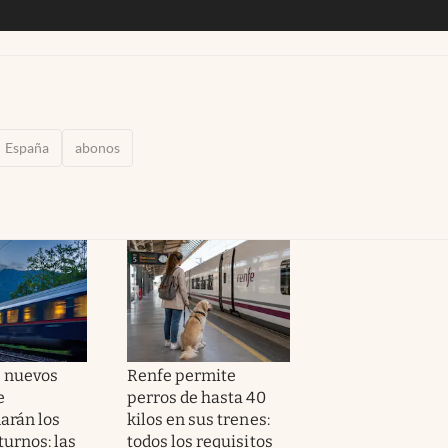
España
abonos
s nuevos
Renfe permite
e
perros de hasta 40
arán los
kilos en sus trenes:
turnos: las
todos los requisitos