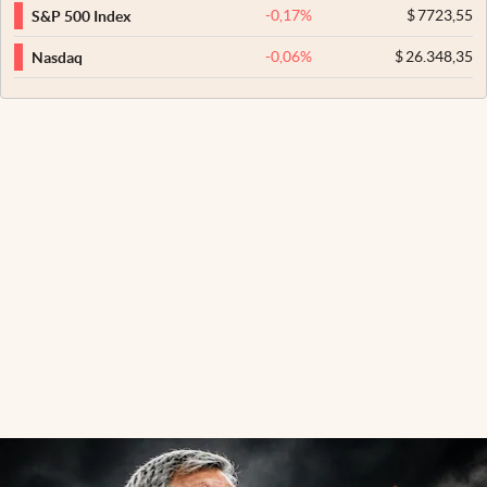
-0,17
%
$
7723,55
S&P 500 Index
-0,06
%
$
26.348,35
Nasdaq