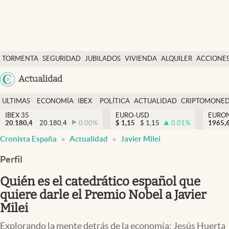
Últimas Noticias
TORMENTA
SEGURIDAD
JUBILADOS
VIVIENDA
ALQUILER
ACCIONE
Economía y finanzas
SOCIAL
Argentina
Actualidad
Política
España
Actualidad
ULTIMAS
ECONOMÍA
IBEX
POLÍTICA
ACTUALIDAD
CRIPTOMONE
México
NOTICIAS
Y
Y
IBEX 35
EURO-USD
EURO
Criptomonedas
20.180,4
20.180,4
0.00
%
$
1,15
$
1,15
0.01
%
USA
1965,
FINANZAS
EURO
Cronista España
Actualidad
Javier Milei
Colombia
España
Uruguay
Perfil
Quién es el catedrático español que
quiere darle el Premio Nobel a Javier
Milei
Explorando la mente detrás de la economía: Jesús Huerta