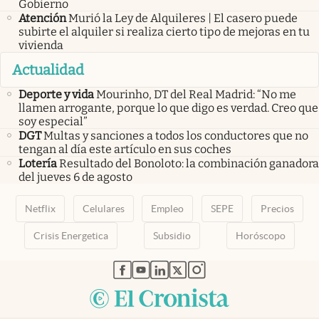
Gobierno
Atención
Murió la Ley de Alquileres | El casero puede
subirte el alquiler si realiza cierto tipo de mejoras en tu
vivienda
Actualidad
Deporte y vida
Mourinho, DT del Real Madrid: “No me
llamen arrogante, porque lo que digo es verdad. Creo que
soy especial”
DGT
Multas y sanciones a todos los conductores que no
tengan al día este artículo en sus coches
Lotería
Resultado del Bonoloto: la combinación ganadora
del jueves 6 de agosto
Netflix
Celulares
Empleo
SEPE
Precios
Crisis Energetica
Subsidio
Horóscopo
abre en nueva pestaña
abre en nueva pestaña
abre en nueva pestaña
abre en nueva pestaña
abre en nueva pestaña