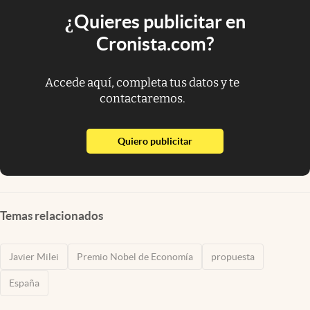
¿Quieres publicitar en
Cronista.com?
Accede aquí, completa tus datos y te
contactaremos.
abre en nueva pestaña
Quiero publicitar
Temas relacionados
Javier Milei
Premio Nobel de Economía
propuesta
España